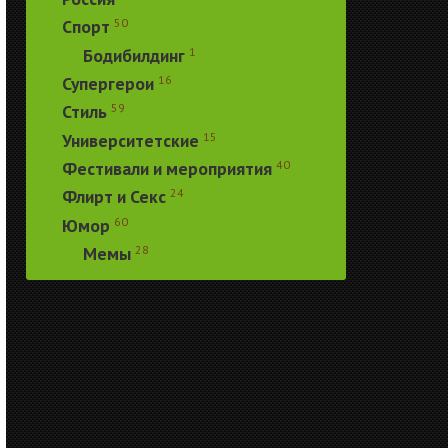
50
Спорт
1
Бодибилдинг
16
Супергерои
59
Стиль
15
Университетские
40
Фестивали и мероприятия
24
Флирт и Секс
60
Юмор
28
Мемы