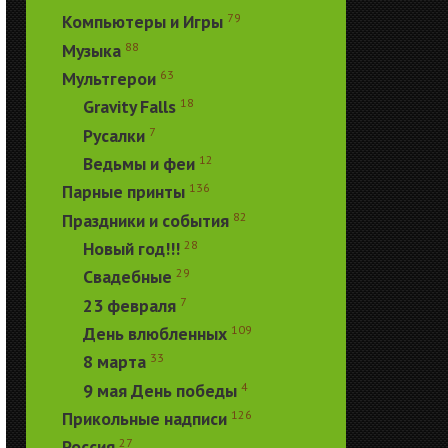
79
Компьютеры и Игры
88
Музыка
63
Мультгерои
18
Gravity Falls
7
Русалки
12
Ведьмы и феи
136
Парные принты
82
Праздники и события
28
Новый год!!!
29
Свадебные
7
23 февраля
109
День влюбленных
33
8 марта
4
9 мая День победы
126
Прикольные надписи
27
Россия