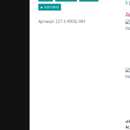
S 
ноггано
Др
Артикул: 227-1-MXXL-WH
«Н
Ас