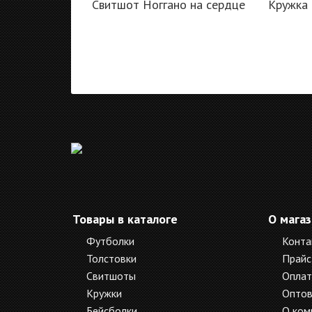
Свитшот Ноггано на сердце
Кружка 
Товары в каталоге
О мага
Футболки
Конта
Толстовки
Прайс
Свитшоты
Оплат
Кружки
Оптов
Бейсболки
О ком