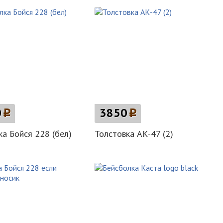
0
p
3850
p
а Бойся 228 (бел)
Толстовка АК-47 (2)