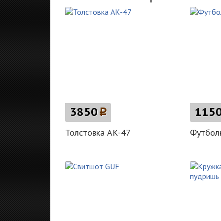
3850
p
115
Толстовка АК-47
Футболк