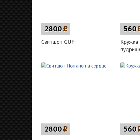
2800
p
560
Свитшот GUF
Кружка 
пудришь
2800
p
560