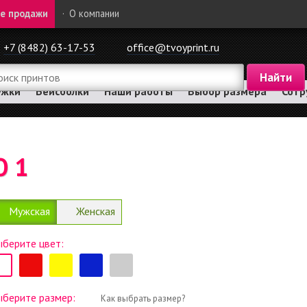
е продажи
·
О компании
+7 (8482) 63-17-53
office@tvoyprint.ru
ужки
Бейсболки
Наши работы
Выбор размера
Сотр
О 1
Мужская
Женская
берите цвет:
ыберите размер:
Как выбрать размер?