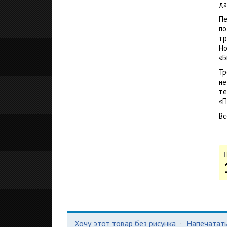
да
Пе
по
тр
Но
«Б
Тр
не
те
«П
Вс
Хочу этот товар без рисунка
·
Напечатать