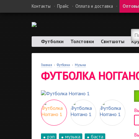
Контакты
·
Прайс
·
Оплата и доставка
·
Оптовы
Футболки
Толстовки
Свитшоты
Кр
Главная
›
Футболки
›
Музыка
ФУТБОЛКА НОГГАН
Вы
В
рэп
музыка
баста