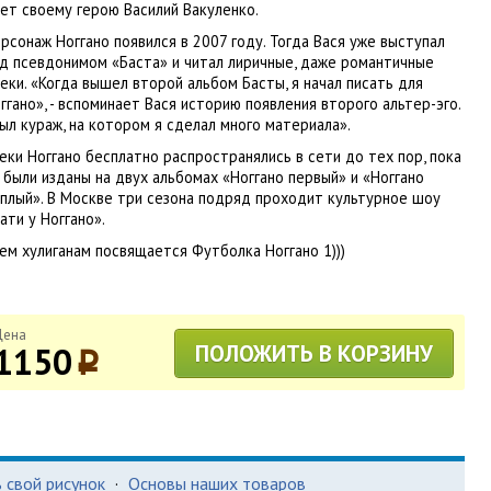
ет своему герою Василий Вакуленко.
рсонаж Ноггано появился в 2007 году. Тогда Вася уже выступал
д псевдонимом «Баста» и читал лиричные, даже романтичные
еки. «Когда вышел второй альбом Басты, я начал писать для
ггано», - вспоминает Вася историю появления второго альтер-эго.
ыл кураж, на котором я сделал много материала».
еки Ноггано бесплатно распространялись в сети до тех пор, пока
 были изданы на двух альбомах «Ноггано первый» и «Ноггано
плый». В Москве три сезона подряд проходит культурное шоу
ати у Ноггано».
ем хулиганам посвящается Футболка Ноггано 1)))
Цена
1150
ПОЛОЖИТЬ В КОРЗИНУ
p
 свой рисунок
·
Основы наших товаров