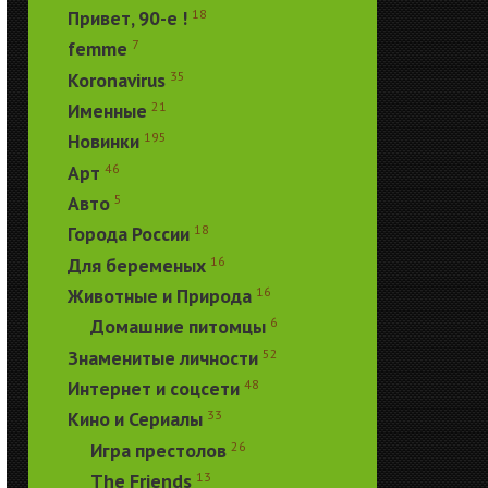
18
Привет, 90-е !
7
femme
35
Koronavirus
21
Именные
195
Новинки
46
Арт
5
Авто
18
Города России
16
Для беременых
16
Животные и Природа
6
Домашние питомцы
52
Знаменитые личности
48
Интернет и соцсети
33
Кино и Сериалы
26
Игра престолов
13
The Friends