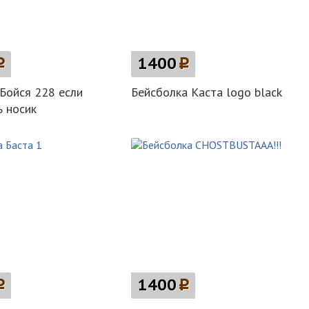
p
1400
p
Бойся 228 если
Бейсболка Каста logo black
 носик
p
1400
p