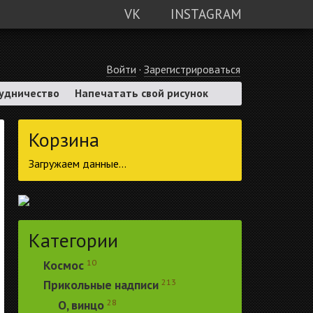
VK
INSTAGRAM
Войти
·
Зарегистрироваться
удничество
Напечатать свой рисунок
Корзина
Загружаем данные...
Категории
10
Космос
213
Прикольные надписи
28
О, винцо