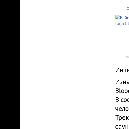
Ф
Б
Инт
Изна
Bloo
В со
чело
Трек
саун