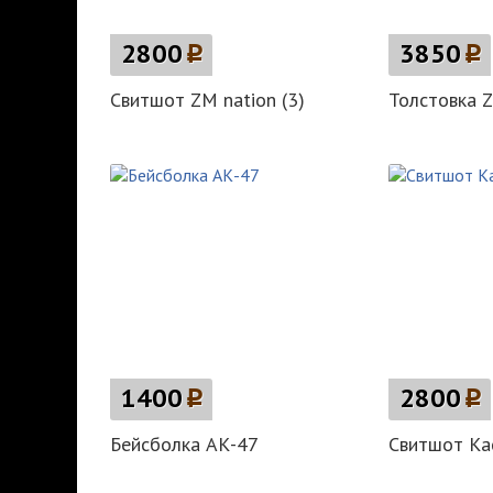
2800
p
3850
p
Свитшот ZM nation (3)
Толстовка Z
1400
p
2800
p
Бейсболка АК-47
Свитшот Кас