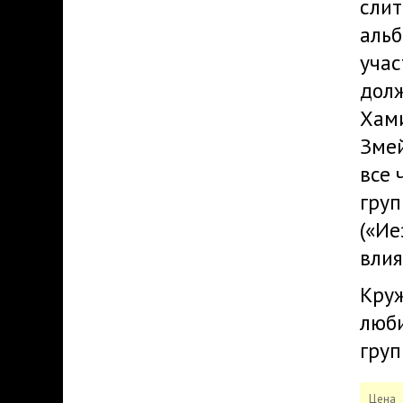
слит
альб
учас
долж
Хами
Змей
все 
груп
(«Ие
влия
Круж
люби
груп
Цена