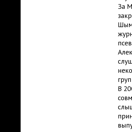
За 
закр
Шым
журн
псев
Алек
слуш
неко
груп
В 20
совм
слыш
прин
выпу