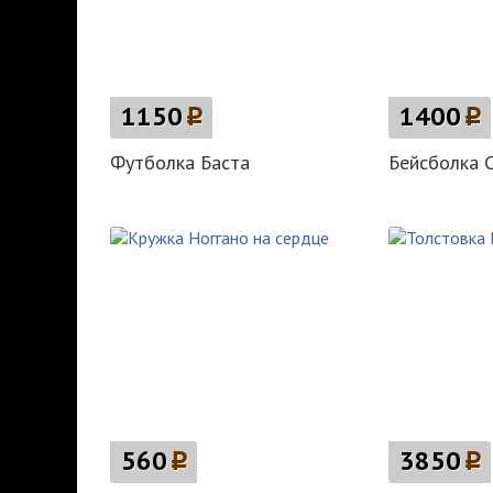
1150
p
1400
p
Футболка Баста
Бейсболка 
560
p
3850
p