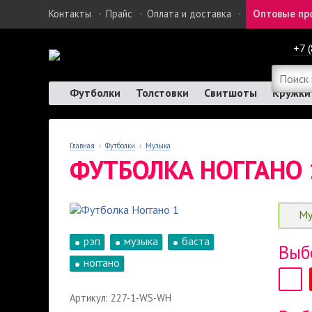
Контакты
·
Прайс
·
Оплата и доставка
·
Оптовые пр
+7 
Футболки
Толстовки
Свитшоты
Кружки
Главная
›
Футболки
›
Музыка
ФУТБОЛКА НОГГАНО 
Му
рэп
музыка
баста
Выб
ноггано
Артикул: 227-1-WS-WH