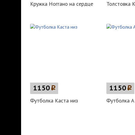
Кружка Ноггано на сердце
Толстовка К
1150
p
1150
p
Футболка Каста низ
Футболка АК