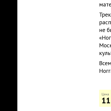
мате
Трек
расп
не б
«Ног
Моск
куль
Всем
Ногг
Цена
11