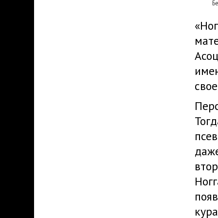
Б
«Ног
мате
Асоц
имен
свое
Перс
Тогд
псев
даже
втор
Ногг
появ
кура