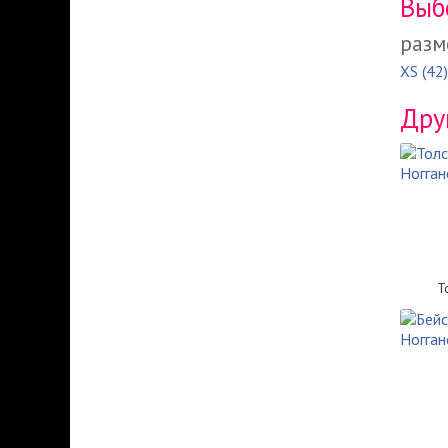
Выб
разм
XS (42)
Дру
Т