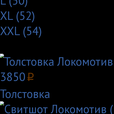
L (50)
XL (52)
XXL (54)
Другие товары с этим
3850
p
Толстовка