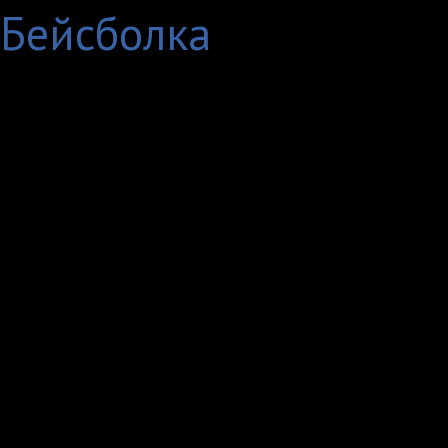
Бейсболка
«Локомотив» Москва -
Москвы. Двукратный 
Кубка СССР, пятикрат
двукратный обладател
Генеральным спонсор
В 1935 году, на мест