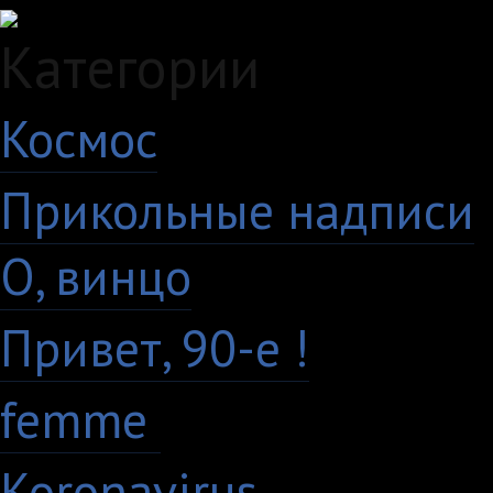
Категории
Космос
10
Прикольные надписи
О, винцо
28
Привет, 90-е !
18
femme
7
Koronavirus
35