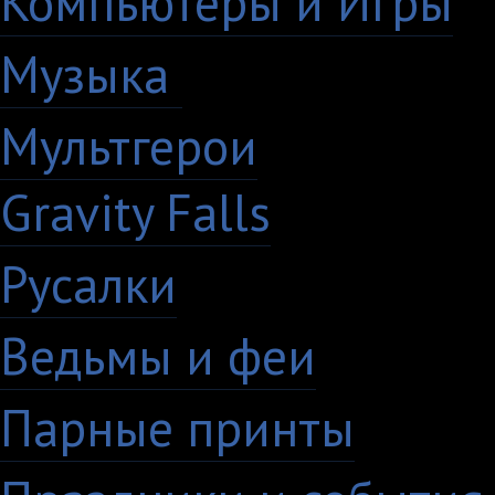
Компьютеры и Игры
7
Музыка
88
Мультгерои
63
Gravity Falls
18
Русалки
7
Ведьмы и феи
12
Парные принты
136