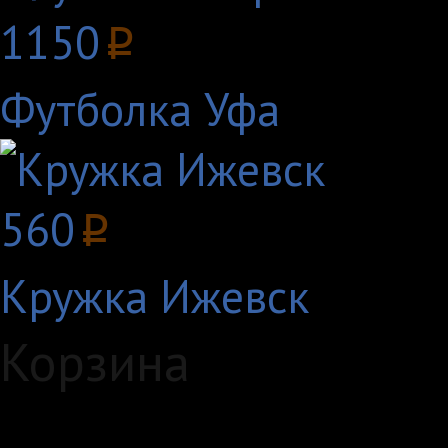
1150
p
Футболка Уфа
560
p
Кружка Ижевск
Корзина
Загружаем данные...