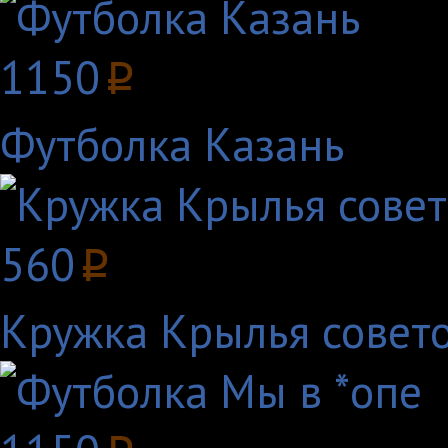
1150
p
Футболка Казань
560
p
Кружка Крылья совето