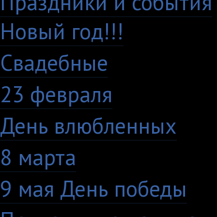
Праздники и события
Новый год!!!
28
Свадебные
29
23 февраля
7
День влюбленных
10
8 марта
33
9 мая День победы
4