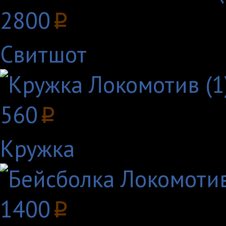
2800
p
Свитшот
560
p
Кружка
1400
p