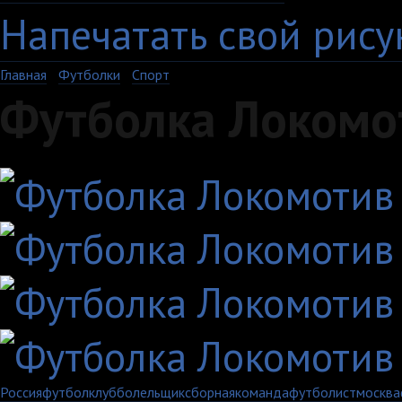
Напечатать свой рису
Главная
›
Футболки
›
Спорт
Футболка Локомот
Россия
футбол
клуб
болельщик
сборная
команда
футболист
москва