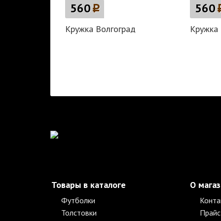
560
p
560
Кружка Волгоград
Кружка 
Товары в каталоге
О мага
Футболки
Конта
Толстовки
Прайс