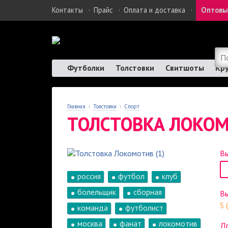
Контакты
·
Прайс
·
Оплата и доставка
·
Оптовы
Футболки
Толстовки
Свитшоты
Кр
Главная
›
Толстовки
›
Спорт
ТОЛСТОВКА ЛОКОМ
Вы
россия
футбол
клуб
болельщик
сборная
В
S 
команда
футболист
москва
фанат
локомотив
Др