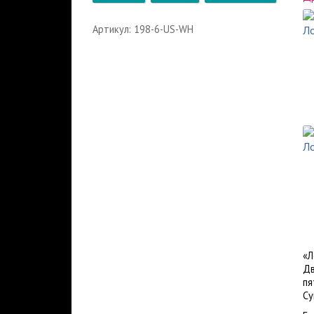
Артикул: 198-6-US-WH
«Л
Дв
пя
Су