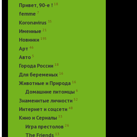
18
Привет, 90-е !
7
femme
35
Koronavirus
21
Именные
195
Новинки
46
Арт
5
Авто
18
Города России
16
Для беременых
16
Животные и Природа
6
Домашние питомцы
52
Знаменитые личности
48
Интернет и соцсети
33
Кино и Сериалы
26
Игра престолов
13
The Friends