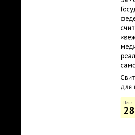
Госу
фед
счит
«веж
меди
реал
само
Свит
для 
Цена
28