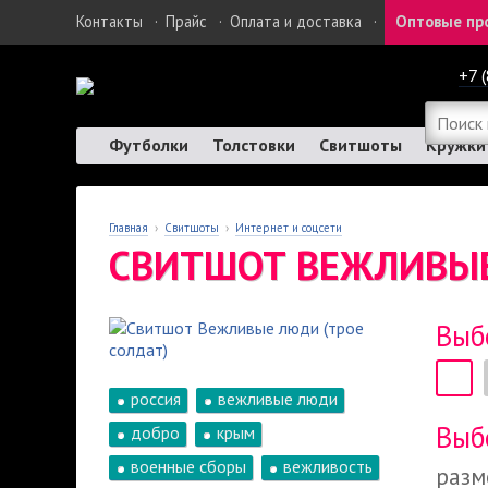
Контакты
·
Прайс
·
Оплата и доставка
·
Оптовые пр
+7 
Футболки
Толстовки
Свитшоты
Кружки
Главная
›
Свитшоты
›
Интернет и соцсети
СВИТШОТ ВЕЖЛИВЫЕ
Выб
россия
вежливые люди
Выб
добро
крым
военные сборы
вежливость
разм