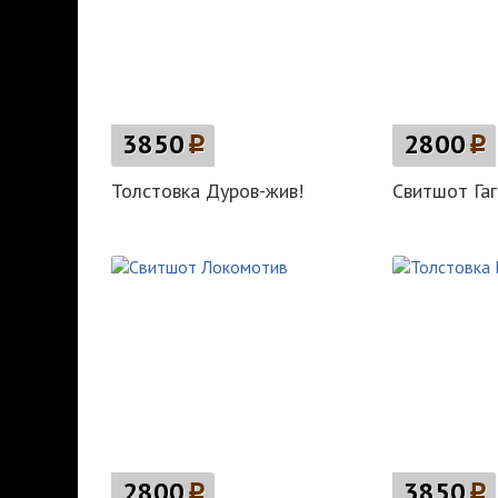
3850
p
2800
p
Толстовка Дуров-жив!
Свитшот Гаг
2800
p
3850
p