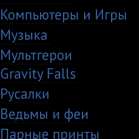
Компьютеры и Игры
7
Музыка
88
Мультгерои
63
Gravity Falls
18
Русалки
7
Ведьмы и феи
12
Парные принты
136