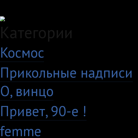
Загружаем данные...
Категории
Космос
10
Прикольные надписи
О, винцо
28
Привет, 90-е !
18
femme
7