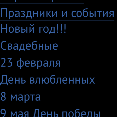
Праздники и события
Новый год!!!
28
Свадебные
29
23 февраля
7
День влюбленных
10
8 марта
33
9 мая День победы
4