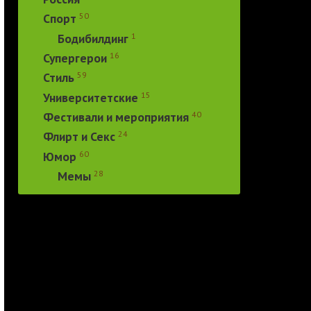
50
Спорт
1
Бодибилдинг
16
Супергерои
59
Стиль
15
Университетские
40
Фестивали и мероприятия
24
Флирт и Секс
60
Юмор
28
Мемы