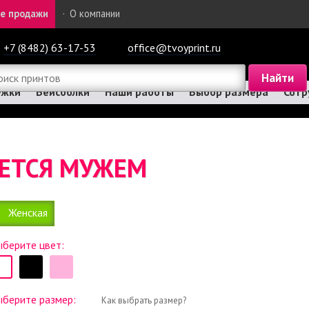
е продажи
·
О компании
+7 (8482) 63-17-53
office@tvoyprint.ru
ужки
Бейсболки
Наши работы
Выбор размера
Сотр
ЯЕТСЯ МУЖЕМ
Женская
берите цвет:
ыберите размер:
Как выбрать размер?