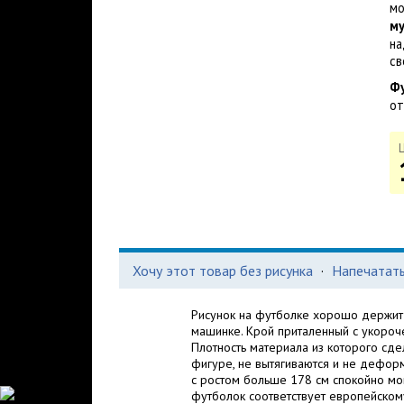
мо
м
на
св
Ф
от
Хочу этот товар без рисунка
·
Напечатать
Рисунок на футболке хорошо держит ц
машинке. Крой приталенный с укороч
Плотность материала из которого сде
фигуре, не вытягиваются и не деформ
с ростом больше 178 см спокойно мо
футболок соответствует европейском