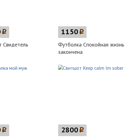
0
p
1150
p
т Свидетель
Футболка Спокойная жизнь
закончена
0
p
2800
p