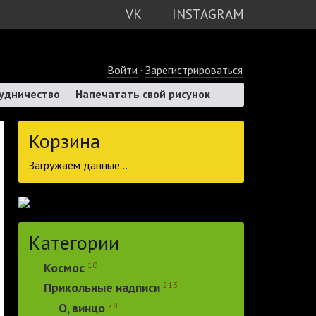
VK
INSTAGRAM
Войти
·
Зарегистрироваться
удничество
Напечатать свой рисунок
Корзина
Загружаем данные...
Категории
10
Космос
213
Прикольные надписи
28
О, винцо