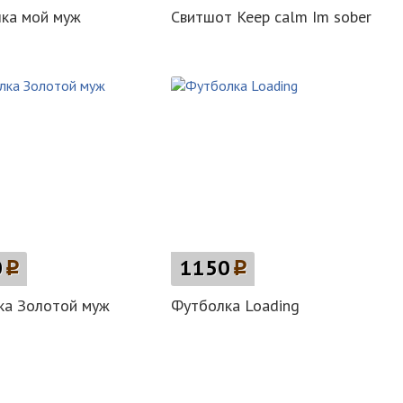
ка мой муж
Свитшот Keep calm Im sober
0
p
1150
p
ка Золотой муж
Футболка Loading