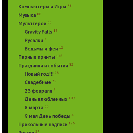
79
Компьютеры и Игры
88
Музыка
63
Мультгерои
18
Gravity Falls
7
Русалки
12
Ведьмы и феи
136
Парные принты
82
Праздники и события
28
Новый год!!!
29
Свадебные
7
23 февраля
109
День влюбленных
33
8 марта
4
9 мая День победы
126
Прикольные надписи
27
Россия