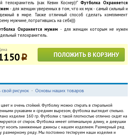
й телохранитель (как Кевин Коснер)!"
Футболка Охраняется
ужем
- для женщин уверенных в том, что их муж - самый сильный и
дежный в мире. Также отличный способ сделать комплимент
оему мужчине, потратившись на себя)))
утболка Охраняется мужем
- для женщин которым не нужен
дельный телохранитель.
Цена
1150
ПОЛОЖИТЬ В КОРЗИНУ
p
 свой рисунок
·
Основы наших товаров
вет и очень стойкий. Футболку можно стирать в стиральной
енными рукавами и средним вырезом, футболка выглядит стильно.
лано изделие 160 гр. Футболки с такой плотностью отлично сидят на
ируются от стирок. Футболка имеет оптимальную длину, и девушки
гут носить заниженные джинсы с нашем изделием. Размерный ряд
у размерному ряду. Мы постоянно тестируем наши изделия и