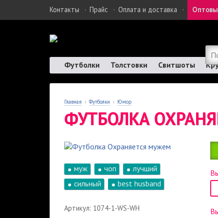
Контакты
·
Прайс
·
Оплата и доставка
·
Оптовы
Футболки
Толстовки
Свитшоты
Кр
Главная
›
Футболки
›
Юмор
ФУТБОЛКА ОХРАН
муж
чоп
лучший
Вы
сильный
best husband
Артикул: 1074-1-WS-WH
В