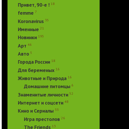
18
Привет, 90-е !
7
femme
35
Koronavirus
21
Именные
195
Новинки
46
Арт
5
Авто
18
Города России
16
Для беременых
16
Животные и Природа
6
Домашние питомцы
52
Знаменитые личности
48
Интернет и соцсети
33
Кино и Сериалы
26
Игра престолов
13
The Friends