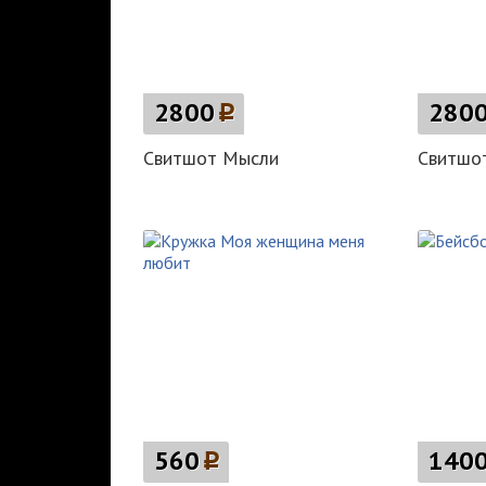
2800
p
280
Свитшот Мысли
Свитшо
560
p
140