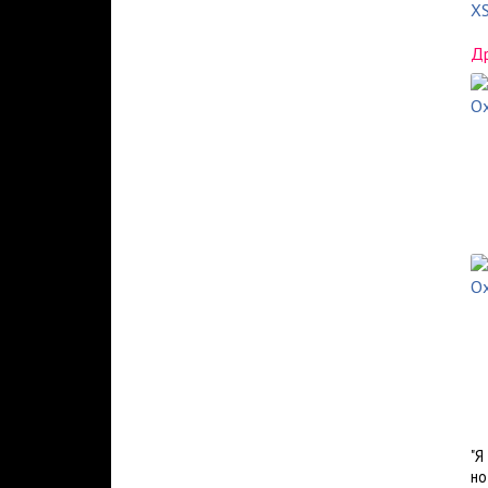
XS
Др
"Я
н