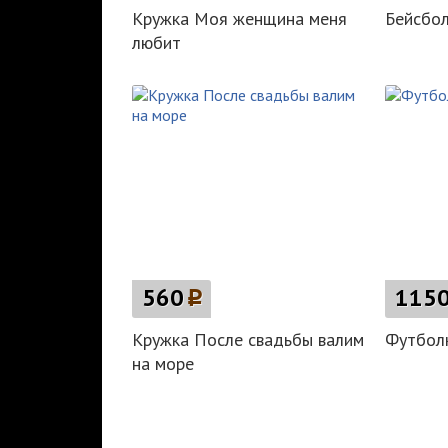
Кружка Моя женщина меня
Бейсбол
любит
560
p
115
Кружка После свадьбы валим
Футбол
на море