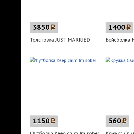
3850
p
1400
p
Толстовка JUST MARRIED
Бейсболка 
1150
p
560
p
Футболка Keep calm Im sober
Кружка Сви