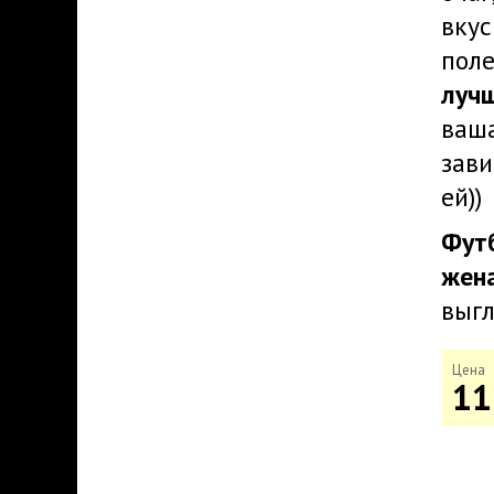
вк
пол
луч
ваша
зав
ей))
Фут
же
выгл
Цена
11