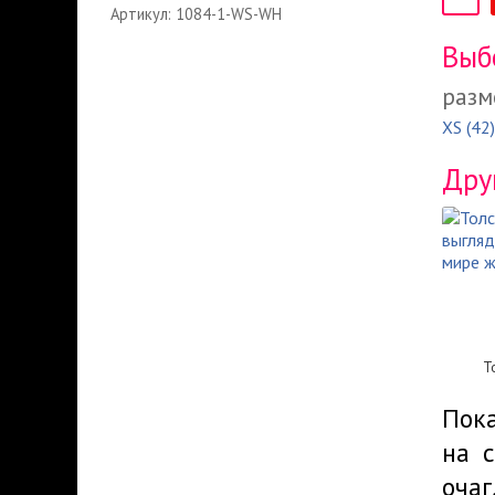
Артикул: 1084-1-WS-WH
Выб
разм
XS (42)
Дру
Т
Пок
на 
оча