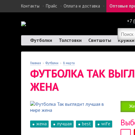
Контакты
·
Прайс
·
Оплата и доставка
·
Оптовые пр
+7 
Футболки
Толстовки
Свитшоты
Кружки
Главная
›
Футболки
›
8 марта
ФУТБОЛКА ТАК ВЫГ
ЖЕНА
Же
Выб
жена
лучшая
best
wife