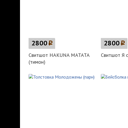
2800
p
2800
p
Свитшот HAKUNA MATATA
Свитшот Я с
(тимон)