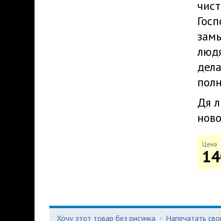
чист
Госп
замы
людя
дела
полн
Дя л
ново
Цена
14
Хочу этот товар без рисунка
·
Напечатать сво