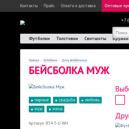
Контакты
·
Прайс
·
Оплата и доставка
·
Оптовые пр
+7 
Футболки
Толстовки
Свитшоты
Кружки
Главная
›
Бейсболки
›
День влюбленных
БЕЙСБОЛКА МУЖ
Выб
парные
свадьба
любовь
муж
жена
Дру
Артикул: 854-5-U-WH