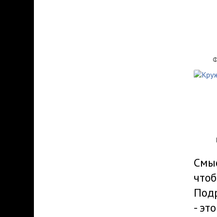
Ф
Смыс
чтоб
Подр
- эт