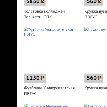
3850
p
560
p
Толстовка колледжей
Кружка вуза
Тольятти :ТПК
ПВГУС
1150
p
560
p
Футболка Университетская
Кружка вуз
ПВГУС