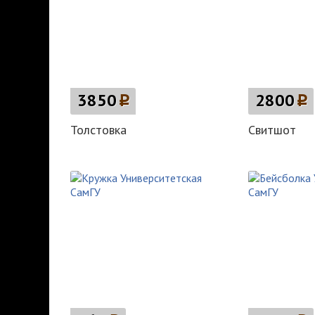
3850
p
2800
p
Толстовка
Свитшот