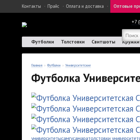
Контакты
·
Прайс
·
Оплата и доставка
·
Оптовые пр
+7 
Футболки
Толстовки
Свитшоты
Кружки
Главная
›
Футболки
›
Университетские
Футболка Университе
университеты
самгу
самара
толстовки университет