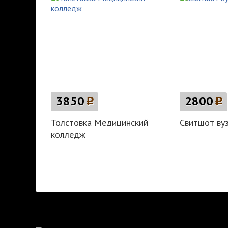
3850
p
2800
p
Толстовка Медицинский
Свитшот вуз
колледж