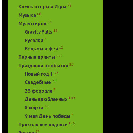
79
Компьютеры и Игры
88
Музыка
63
Мультгерои
18
Gravity Falls
7
Русалки
12
Ведьмы и феи
136
Парные принты
82
Праздники и события
28
Новый год!!!
29
Свадебные
7
23 февраля
109
День влюбленных
33
8 марта
4
9 мая День победы
126
Прикольные надписи
27
Россия