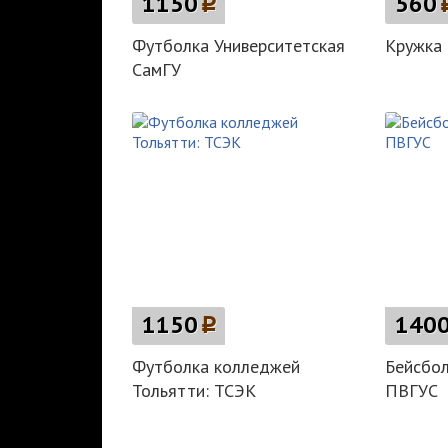
1150
p
560
Футболка Университетская
Кружка 
СамГУ
1150
p
140
Футболка колледжей
Бейсбол
Тольятти: ТСЭК
ПВГУС