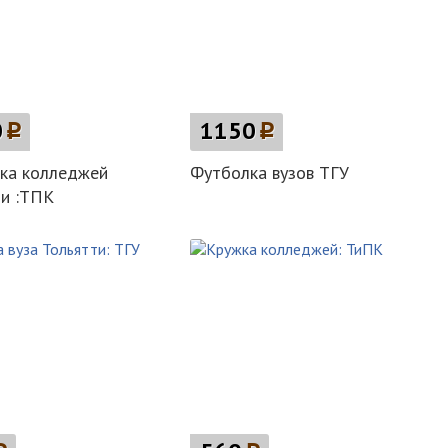
0
p
1150
p
ка колледжей
Футболка вузов ТГУ
и :ТПК