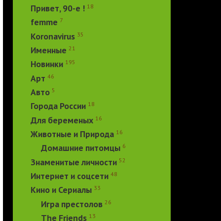
18
Привет, 90-е !
7
femme
35
Koronavirus
21
Именные
195
Новинки
46
Арт
5
Авто
18
Города России
16
Для беременых
16
Животные и Природа
6
Домашние питомцы
52
Знаменитые личности
48
Интернет и соцсети
33
Кино и Сериалы
26
Игра престолов
13
The Friends