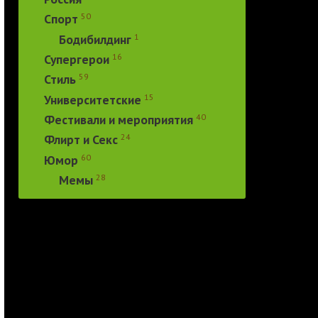
50
Спорт
1
Бодибилдинг
16
Супергерои
59
Стиль
15
Университетские
40
Фестивали и мероприятия
24
Флирт и Секс
60
Юмор
28
Мемы