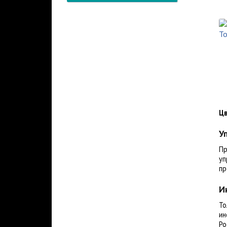
Цв
У
Пр
уп
пр
И
То
ин
Ро