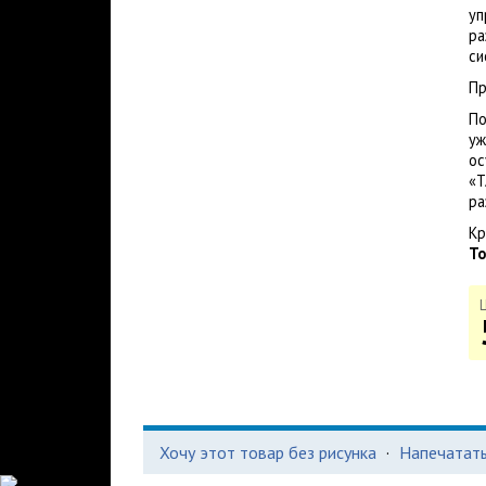
уп
ра
си
Пр
По
уж
ос
«Т
ра
Кр
То
Хочу этот товар без рисунка
·
Напечатать