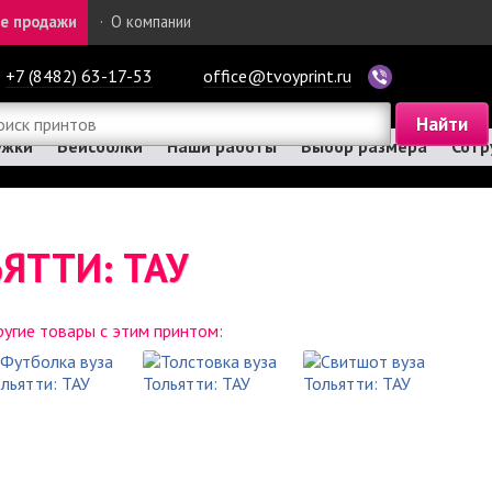
е продажи
·
О компании
+7 (8482) 63-17-53
office@tvoyprint.ru
ужки
Бейсболки
Наши работы
Выбор размера
Сотр
ЯТТИ: ТАУ
угие товары с этим принтом: