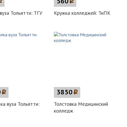
p
560
p
вуза Тольятти: ТГУ
Кружка колледжей: ТиПК
0
p
3850
p
ка вуза Тольятти:
Толстовка Медицинский
колледж