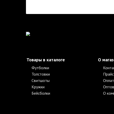
Товары в каталоге
О мага
Футболки
Конта
Толстовки
Прайс
Свитшоты
Оплат
Кружки
Оптов
Бейсболки
О ком