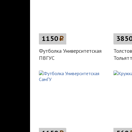
1150
p
385
Футболка Университетская
Толстов
ПВГУС
Тольятт