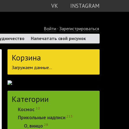
VK
INSTAGRAM
Войти
·
Зарегистрироваться
удничество
Напечатать свой рисунок
Корзина
Загружаем данные...
Категории
10
Космос
213
Прикольные надписи
28
О, винцо