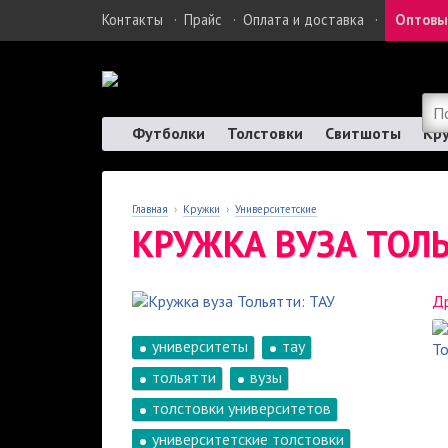
Контакты
·
Прайс
·
Оплата и доставка
·
Оптовы
Футболки
Толстовки
Свитшоты
Кр
Главная
›
Кружки
›
Университетские
КРУЖКА ВУЗА ТОЛЬ
Др
университеты
тау
тольятти
вузы
толстовки университетов
университетские толстовки