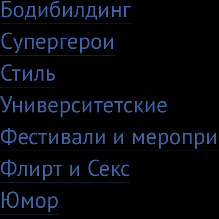
Бодибилдинг
1
Супергерои
16
Стиль
59
Университетские
15
Фестивали и меропри
Флирт и Секс
24
Юмор
60