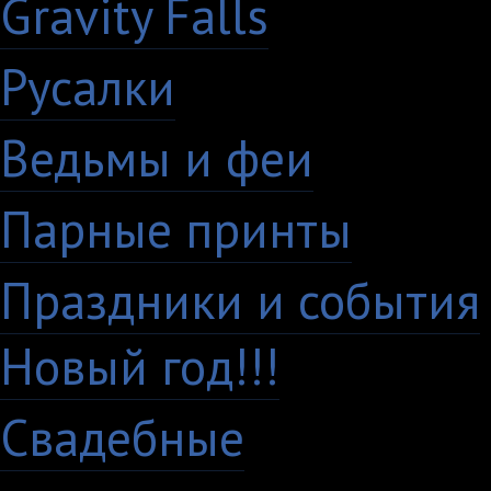
Gravity Falls
18
Русалки
7
Ведьмы и феи
12
Парные принты
136
Праздники и события
Новый год!!!
28
Свадебные
29