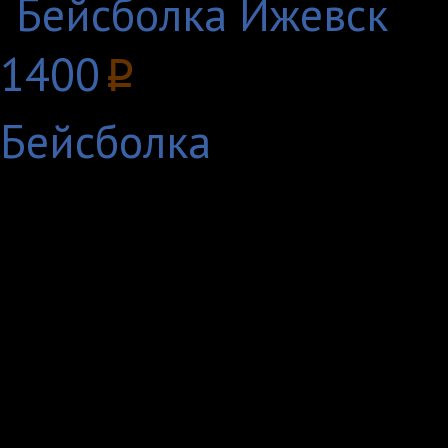
1400
p
Бейсболка
Ижевск (удм. Иж, Ижкар
Удмуртской Республик
Входит в двадцатку 
экономический, транс