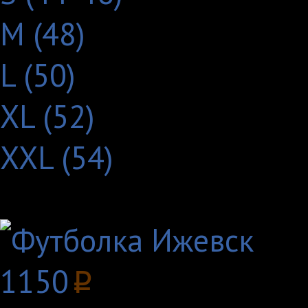
M (48)
L (50)
XL (52)
XXL (54)
Другие товары с этим
1150
p