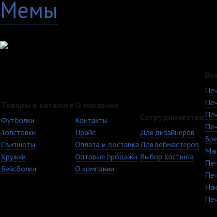
Мемы
28
Вс
Печ
Печ
Товары в каталоге
О магазине
Печ
Сотрудничество
Футболки
Контакты
Печ
Толстовки
Прайс
Для дизайнеров
Бре
Свитшоты
Оплата и доставка
Для вебмастеров
Ма
Кружки
Оптовые продажи
Выбор хостинга
Печ
Бейсболки
О компании
Печ
Нак
Печ