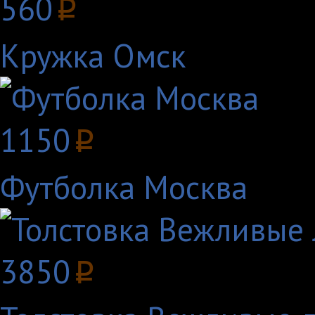
560
p
Кружка Омск
1150
p
Футболка Москва
3850
p