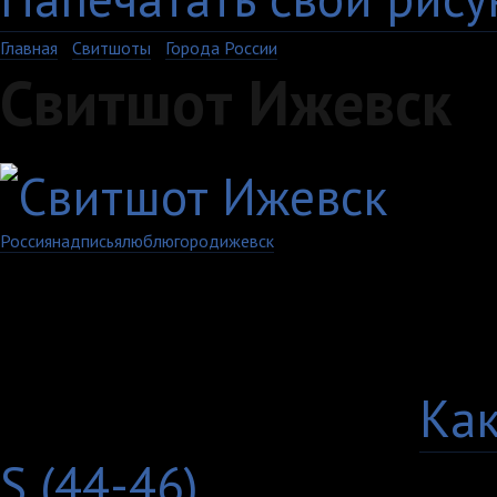
Главная
›
Свитшоты
›
Города России
Свитшот Ижевск
Россия
надпись
я
люблю
город
ижевск
Артикул: 782-4-UXXL
Выберите цвет:
Выберите размер:
Как
S (44-46)