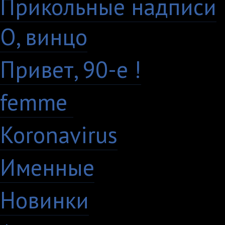
Прикольные надписи
О, винцо
28
Привет, 90-е !
18
femme
7
Koronavirus
35
Именные
21
Новинки
195