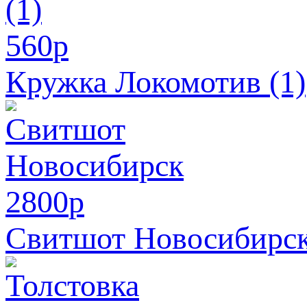
560
p
Кружка Локомотив (1)
2800
p
Свитшот Новосибирс