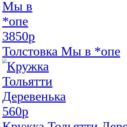
3850
p
Толстовка Мы в *опе
560
p
Кружка Тольятти Дер