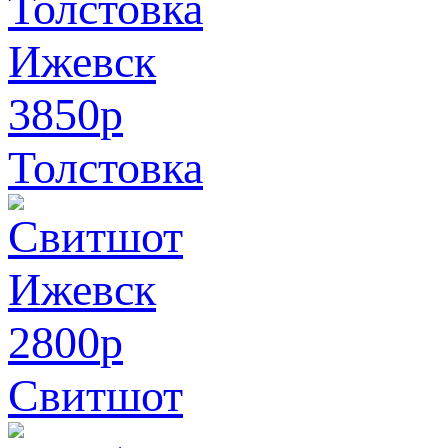
3850
p
Толстовка
2800
p
Свитшот