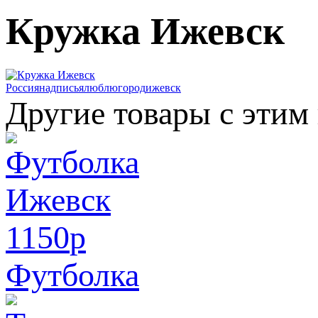
Кружка Ижевск
Россия
надпись
я
люблю
город
ижевск
Другие товары с этим
1150
p
Футболка