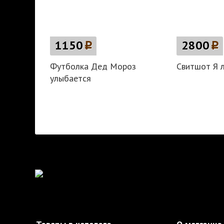
1150
p
2800
p
Футболка Дед Мороз
Свитшот Я 
улыбается