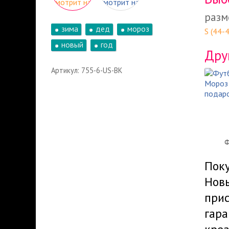
разм
зима
дед
мороз
S (44-
новый
год
Дру
Артикул: 755-6-US-BK
Ф
Поку
Новы
прис
гара