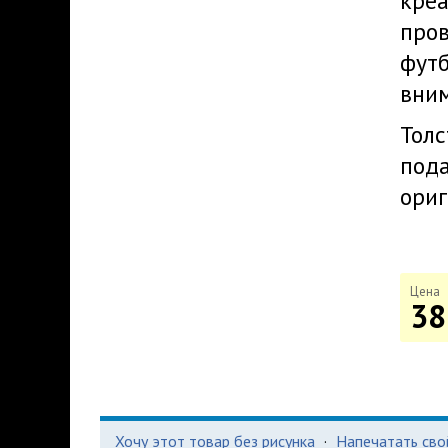
креа
пров
футб
вни
Толс
пода
ориг
Цена
38
Хочу этот товар без рисунка
·
Напечатать сво