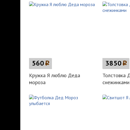
560
p
3850
p
Кружка Я люблю Деда
Толстовка 
мороза
снежинками