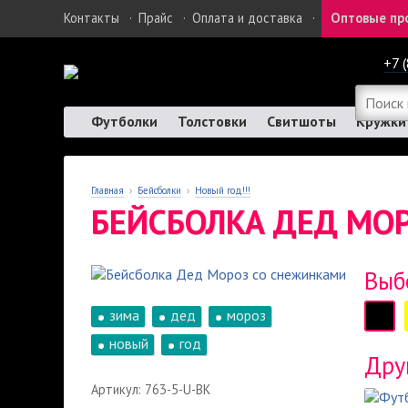
Контакты
·
Прайс
·
Оплата и доставка
·
Оптовые пр
+7 
Футболки
Толстовки
Свитшоты
Кружки
Главная
›
Бейсболки
›
Новый год!!!
БЕЙСБОЛКА ДЕД МО
Выб
зима
дед
мороз
новый
год
Дру
Артикул: 763-5-U-BK