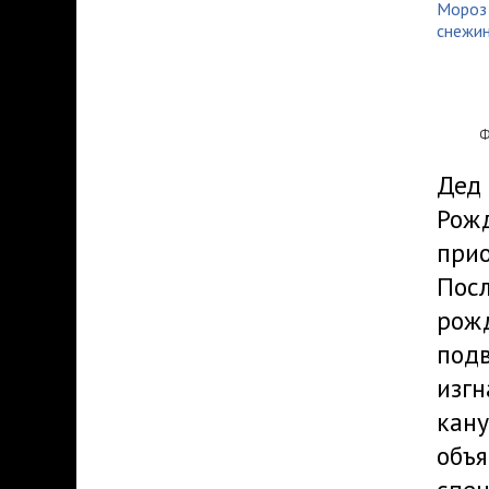
Ф
Дед 
Рожд
прио
Посл
рож
подв
изгн
кану
объя