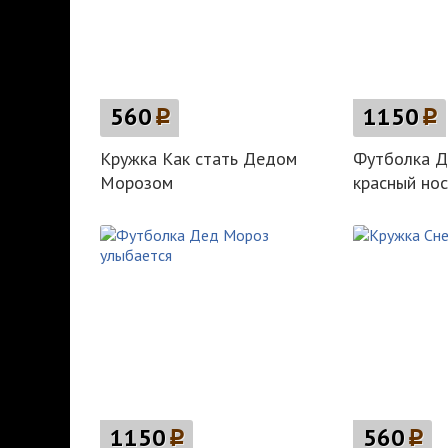
560
p
1150
p
Кружка Как стать Дедом
Футболка 
Морозом
красный нос
1150
p
560
p