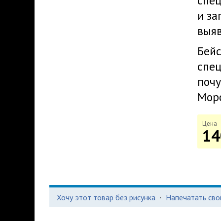
спец
и за
выяв
Бейс
спец
почу
Моро
Цена
14
Хочу этот товар без рисунка
·
Напечатать сво