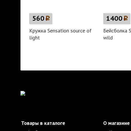
560
p
1400
p
Кружка Sensation source of
Бейсболка S
light
wild
Товары в каталоге
О магазине