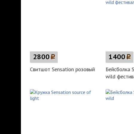
2800
p
1400
p
Свитшот Sensation розовый
Бейсболка S
wild фестив