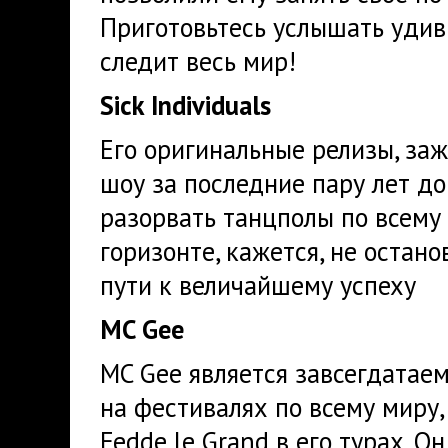
Приготовьтесь услышать удив
следит весь мир!
Sick Individuals
Его оригинальные релизы, з
шоу за последние пару лет док
разорвать танцполы по всему
горизонте, кажется, не остано
пути к величайшему успеху
MC Gee
MC Gee является завсегдатае
на фестивалях по всему миру,
Fedde le Grand в его турах. О