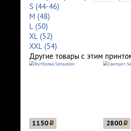
S (44-46)
M (48)
L (50)
XL (52)
XXL (54)
Другие товары с этим принто
1150
p
2800
p