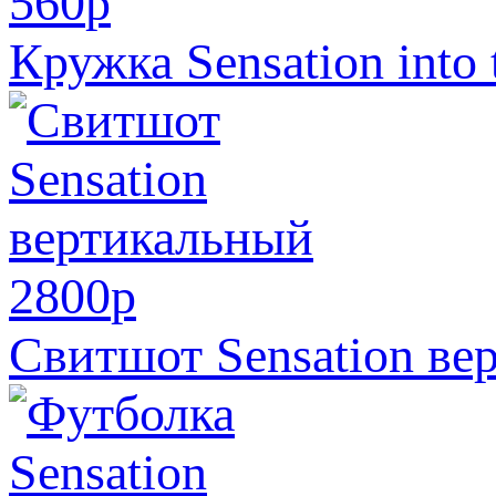
560
p
Кружка Sensation into 
2800
p
Свитшот Sensation ве