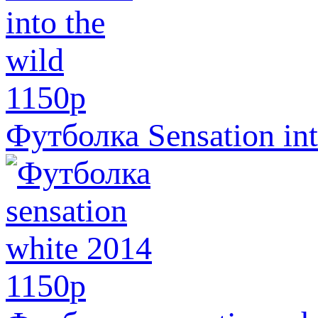
1150
p
Футболка Sensation int
1150
p