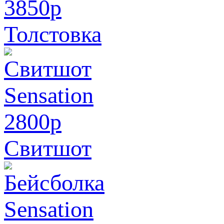
3850
p
Толстовка
2800
p
Свитшот