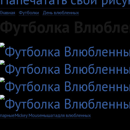
Главная
›
Футболки
›
День влюбленных
Футболка Влюбле
парные
Mickey Mouse
мышата
для влюбленных
Артикул: 695-1-MS-W