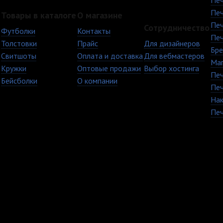
Печ
Печ
Товары в каталоге
О магазине
Печ
Сотрудничество
Футболки
Контакты
Печ
Толстовки
Прайс
Для дизайнеров
Бре
Свитшоты
Оплата и доставка
Для вебмастеров
Ма
Кружки
Оптовые продажи
Выбор хостинга
Печ
Бейсболки
О компании
Печ
Нак
Печ
+7 (8482) 63-17-53
Copyright © 2009 - 20
кружки Тольятти Самар