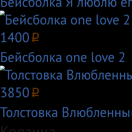
Бейсболка Я люблю е
1400
p
Бейсболка one love 2
3850
p
Толстовка Влюбленны
Корзина