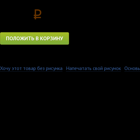
1150
p
ПОЛОЖИТЬ В КОРЗИНУ
Хочу этот товар без рисунка
·
Напечатать свой рисунок
·
Основы
Мягкая мужская футбо
100% хлопка плотност
усиленные боковые ш
Отлично сидит по фиг