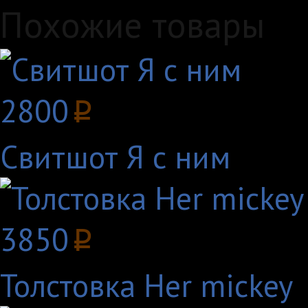
Похожие товары
2800
p
Свитшот Я с ним
3850
p
Толстовка Her mickey