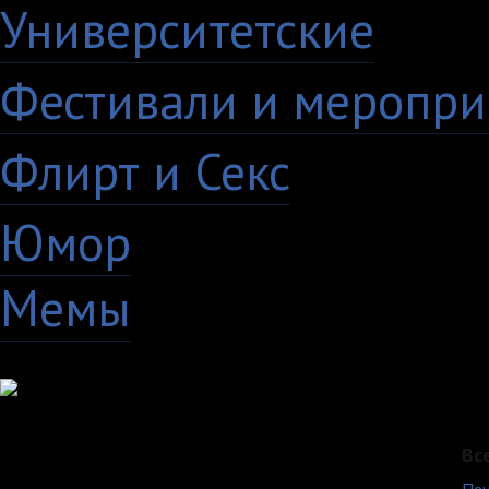
Университетские
15
Фестивали и меропри
Флирт и Секс
24
Юмор
60
Мемы
28
Вс