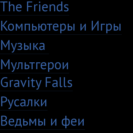
The Friends
13
Компьютеры и Игры
7
Музыка
88
Мультгерои
63
Gravity Falls
18
Русалки
7
Ведьмы и феи
12