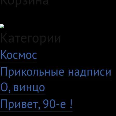
Загружаем данные...
Категории
Космос
10
Прикольные надписи
О, винцо
28
Привет, 90-е !
18