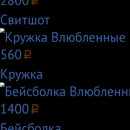
2800
p
Свитшот
560
p
Кружка
1400
p
Бейсболка