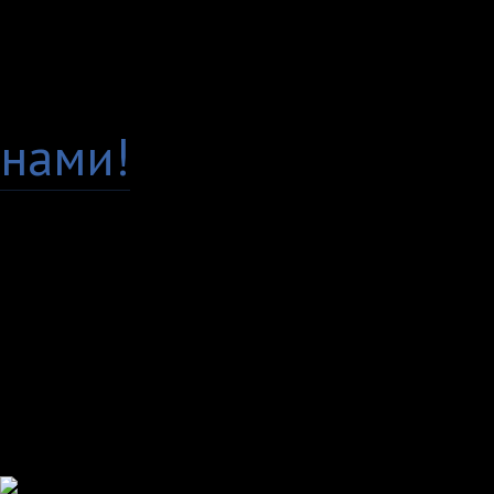
Гарантия качества
Есть вопросы по това
нами!
Доставка по всей Рос
Самовывоз, курьер ил
любым удобным вам с
Удобные способы опл