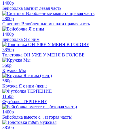
1400
p
Бейсболка магнит левая часть
2800
p
Свитшот Влюбленные мышата правая часть
1400
p
Бейсболка Я с ним
3850
p
Толстовка ОН УЖЕ У МЕНЯ В ГОЛОВЕ
560
p
Кружка Мы
560
p
Кружка Я с ним (жен.)
1150
p
Футболка ТЕРПЕНИЕ
1400
p
Бейсболка вместе с... (вторая часть)
3850
p