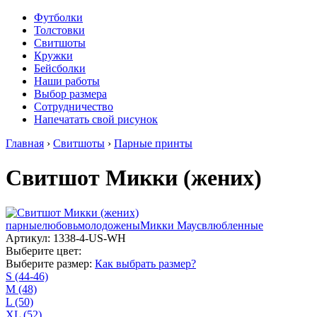
Футболки
Толстовки
Свитшоты
Кружки
Бейсболки
Наши работы
Выбор размера
Сотрудничество
Напечатать свой рисунок
Главная
›
Свитшоты
›
Парные принты
Свитшот Микки (жених)
парные
любовь
молодожены
Микки Маус
влюбленные
Артикул: 1338-4-US-WH
Выберите цвет:
Выберите размер:
Как выбрать размер?
S (44-46)
M (48)
L (50)
XL (52)