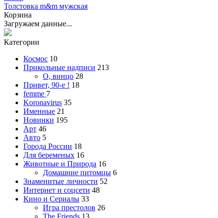
Толстовка m&m мужская
Корзина
Загружаем данные...
Категории
Космос
10
Прикольные надписи
213
О, винцо
28
Привет, 90-е !
18
femme
7
Koronavirus
35
Именные
21
Новинки
195
Арт
46
Авто
5
Города России
18
Для беременых
16
Животные и Природа
16
Домашние питомцы
6
Знаменитые личности
52
Интернет и соцсети
48
Кино и Сериалы
33
Игра престолов
26
The Friends
13