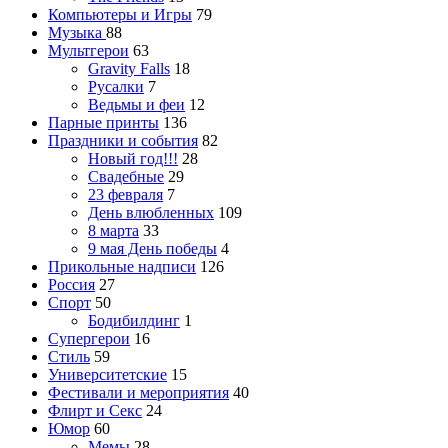
Компьютеры и Игры
79
Музыка
88
Мультгерои
63
Gravity Falls
18
Русалки
7
Ведьмы и феи
12
Парные принты
136
Праздники и события
82
Новый год!!!
28
Свадебные
29
23 февраля
7
День влюбленных
109
8 марта
33
9 мая День победы
4
Прикольные надписи
126
Россия
27
Спорт
50
Бодибилдинг
1
Супергерои
16
Стиль
59
Университетские
15
Фестивали и мероприятия
40
Флирт и Секс
24
Юмор
60
Мемы
28