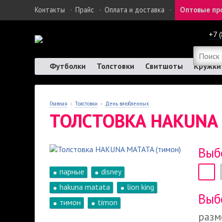
Контакты
·
Прайс
·
Оплата и доставка
·
Оптовые пр
+7 
Футболки
Толстовки
Свитшоты
Кружки
Главная
›
Толстовки
›
День влюбленных
ТОЛСТОВКА HAKUNA 
Выб
парные
disney
hakuna matata
lion king
Выб
тимон
timon
разм