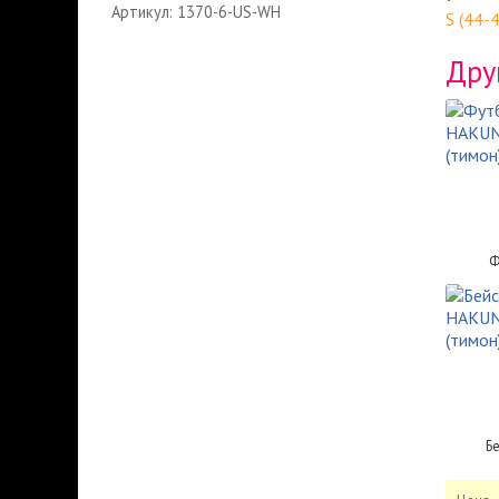
Артикул: 1370-6-US-WH
S (44-
Дру
Ф
Б