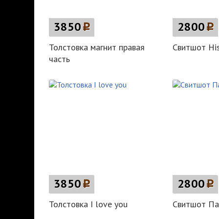
3850
p
2800
p
Толстовка магнит правая
Свитшот His
часть
3850
p
2800
p
Толстовка I love you
Свитшот Па