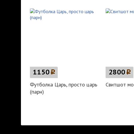
1150
p
2800
p
Футболка Царь, просто царь
Свитшот мо
(парн)