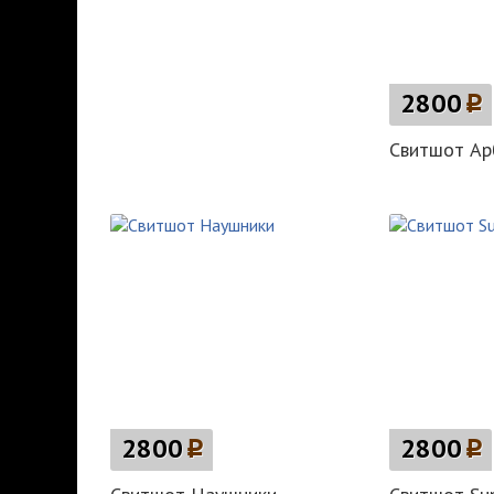
2800
p
Свитшот Ар
2800
p
2800
p