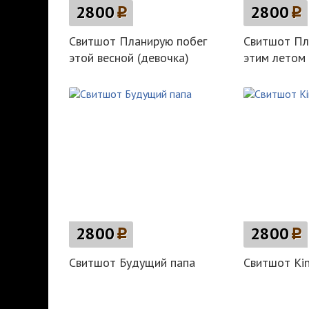
2800
p
2800
p
Свитшот Планирую побег
Свитшот Пл
этой весной (девочка)
этим летом 
2800
p
2800
p
Свитшот Будущий папа
Свитшот Ki