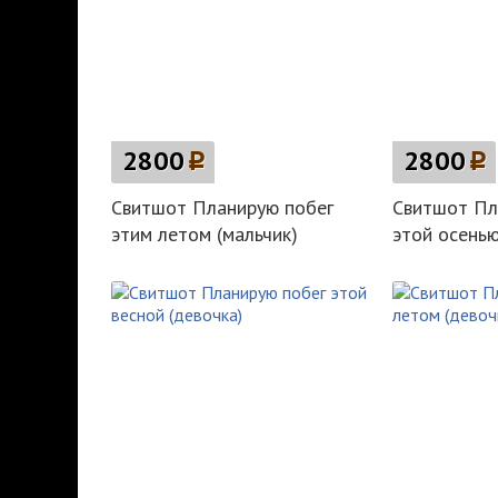
2800
p
2800
p
Свитшот Планирую побег
Свитшот Пл
этим летом (мальчик)
этой осенью