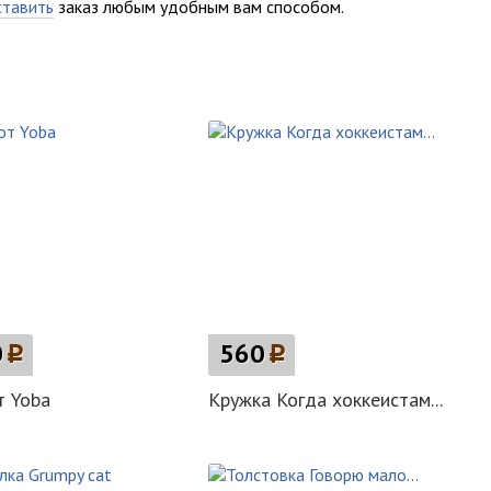
ставить
заказ любым удобным вам способом.
0
p
560
p
т Yoba
Кружка Когда хоккеистам...