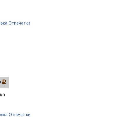
0
p
ка