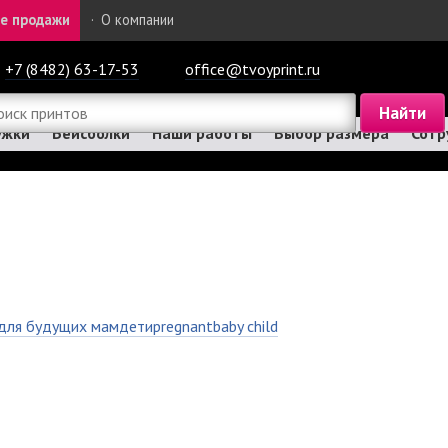
е продажи
·
О компании
+7 (8482) 63-17-53
office@tvoyprint.ru
ужки
Бейсболки
Наши работы
Выбор размера
Сотр
для будущих мам
дети
pregnant
baby child