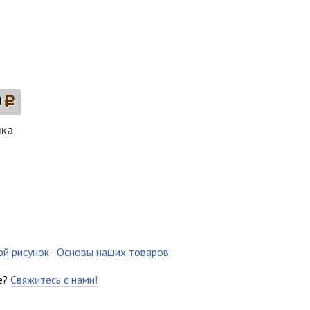
0
p
лка
ой рисунок
·
Основы наших товаров
е?
Свяжитесь с нами!