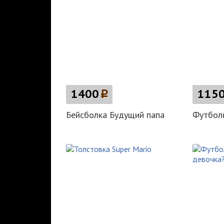
1400
p
115
Бейсболка Будущий папа
Футболк