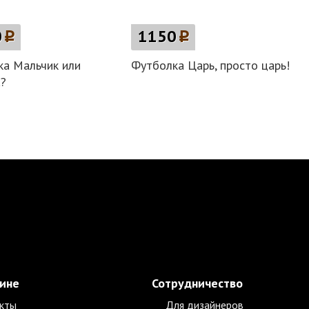
0
p
1150
p
а Мальчик или
Футболка Царь, просто царь!
?
зине
Сотрудничество
кты
Для дизайнеров