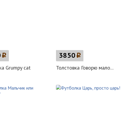
0
p
3850
p
а Grumpy сat
Толстовка Говорю мало...