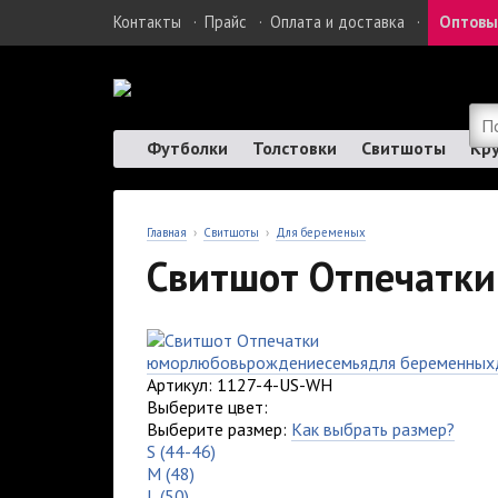
Контакты
·
Прайс
·
Оплата и доставка
·
Оптовы
Футболки
Толстовки
Свитшоты
Кр
Главная
›
Свитшоты
›
Для беременых
Свитшот Отпечатки
юмор
любовь
рождение
семья
для беременных
Артикул: 1127-4-US-WH
Выберите цвет:
Выберите размер:
Как выбрать размер?
S (44-46)
M (48)
L (50)