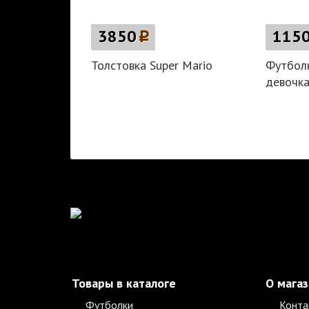
3850
p
115
Толстовка Super Mario
Футболк
девочка
Товары в каталоге
О мага
Футболки
Конта