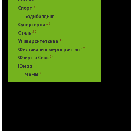
50
Спорт
1
Бодибилдинг
16
Супергерои
59
Стиль
15
Университетские
40
Фестивали и мероприятия
24
Флирт и Секс
60
Юмор
28
Мемы