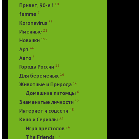
18
Привет, 90-е !
7
femme
35
Koronavirus
21
Именные
195
Новинки
46
Арт
5
Авто
18
Города России
16
Для беременых
16
Животные и Природа
6
Домашние питомцы
52
Знаменитые личности
48
Интернет и соцсети
33
Кино и Сериалы
26
Игра престолов
13
The Friends