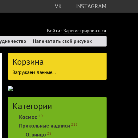
VK
INSTAGRAM
Войти
·
Зарегистрироваться
удничество
Напечатать свой рисунок
Корзина
Загружаем данные...
Категории
10
Космос
213
Прикольные надписи
28
О, винцо