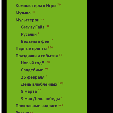
79
Компьютеры и Игры
88
Музыка
63
Мультгерои
18
Gravity Falls
7
Русалки
12
Ведьмы и феи
136
Парные принты
82
Праздники и события
28
Новый год!!!
29
Свадебные
7
23 февраля
109
День влюбленных
33
8 марта
4
9 мая День победы
126
Прикольные надписи
27
Россия