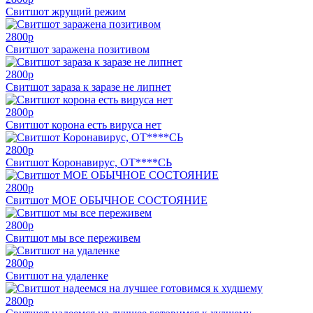
Свитшот жрущий режим
2800
p
Свитшот заражена позитивом
2800
p
Свитшот зараза к заразе не липнет
2800
p
Свитшот корона есть вируса нет
2800
p
Свитшот Коронавирус, ОТ****СЬ
2800
p
Свитшот МОЕ ОБЫЧНОЕ СОСТОЯНИЕ
2800
p
Свитшот мы все переживем
2800
p
Свитшот на удаленке
2800
p