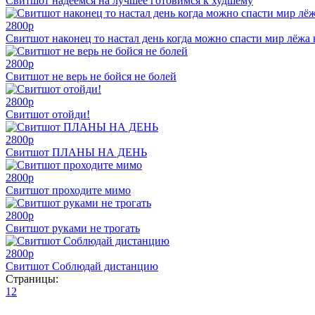
Свитшот надеемся на лучшее готовимся к худшему
2800
p
Свитшот наконец то настал день когда можно спасти мир лёжа 
2800
p
Свитшот не верь не бойся не болей
2800
p
Свитшот отойди!
2800
p
Свитшот ПЛАНЫ НА ДЕНЬ
2800
p
Свитшот проходите мимо
2800
p
Свитшот руками не трогать
2800
p
Свитшот Соблюдай дистанцию
Страницы:
1
2