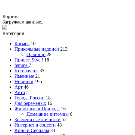
Корзина
Загружаем данные...
Категории
Космос
10
Прикольные надписи
213
О, винцо
28
Привет, 90-е !
18
femme
7
Koronavirus
35
Именные
21
Новинки
195
Арт
46
Авто
5
Города России
18
Для беременых
16
Животные и Природа
16
Домашние питомцы
6
Знаменитые личности
52
Интернет и соцсети
48
Кино и Сериалы
33