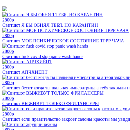
2800
p
Свитшот Я БЫ ОБНЯЛ ТЕБЯ, НО КАРАНТИН
2800
p
Свитшот МОЕ ПСИХИЧЕСКОЕ СОСТОЯНИЕ ТРРР ЧАЧА
2800
p
Свитшот fuck covid stop panic wash hands
2800
p
Свитшот АПЧХИЁПТ
2800
p
Свитшот бесит когда ты шальная императрица а тебя закрыли н
2800
p
Свитшот ВЫЖИВУТ ТОЛЬКО ФРИЛАНСЕРЫ
2800
p
Свитшот если правительство закроет салоны красоты мы увид
2800
p