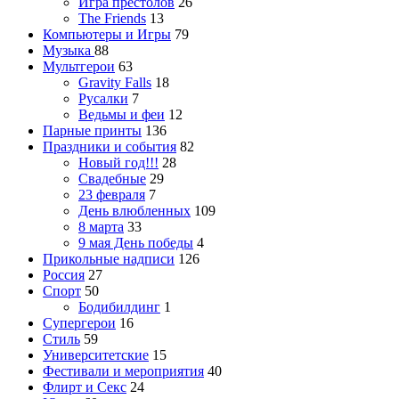
Игра престолов
26
The Friends
13
Компьютеры и Игры
79
Музыка
88
Мультгерои
63
Gravity Falls
18
Русалки
7
Ведьмы и феи
12
Парные принты
136
Праздники и события
82
Новый год!!!
28
Свадебные
29
23 февраля
7
День влюбленных
109
8 марта
33
9 мая День победы
4
Прикольные надписи
126
Россия
27
Спорт
50
Бодибилдинг
1
Супергерои
16
Стиль
59
Университетские
15
Фестивали и мероприятия
40
Флирт и Секс
24