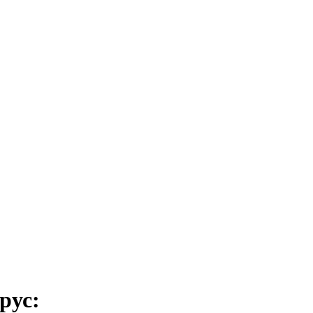
рус
: