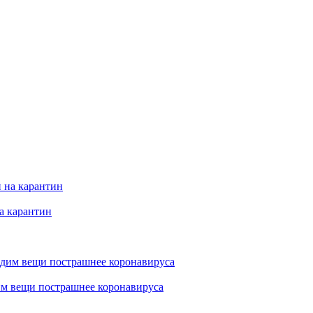
а карантин
им вещи пострашнее коронавируса