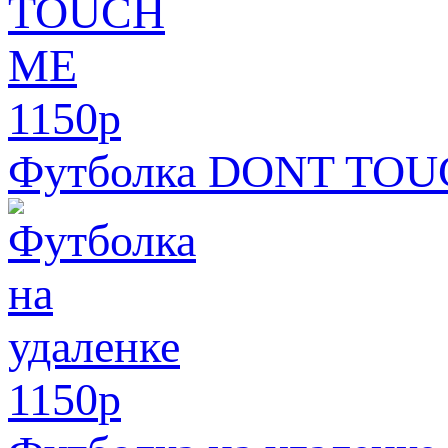
1150
p
Футболка DONT TO
1150
p