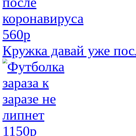
560
p
Кружка давай уже пос
1150
p