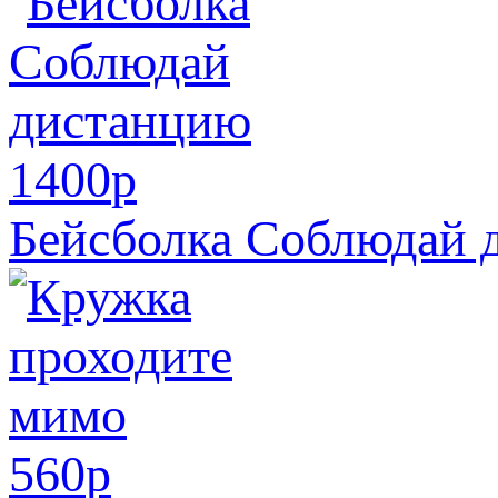
1400
p
Бейсболка Соблюдай 
560
p