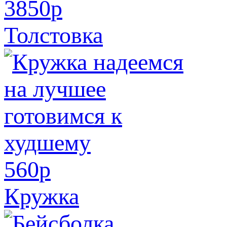
3850
p
Толстовка
560
p
Кружка