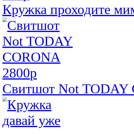
Кружка проходите ми
2800
p
Свитшот Not TODA