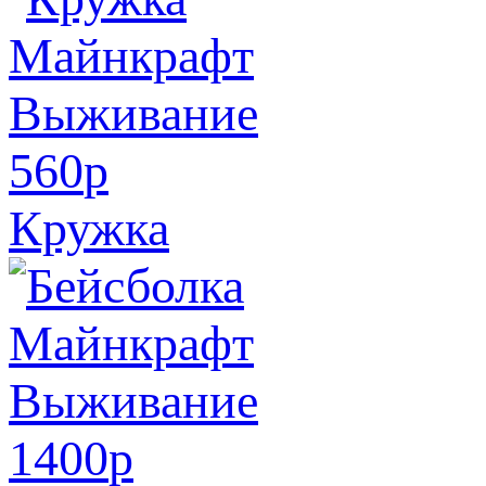
560
p
Кружка
1400
p