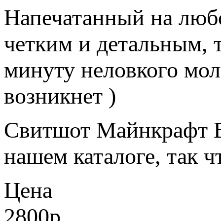
Напечатанный на любо
четким и детальным, т
минуту неловкого мол
возникнет )
Свитшот Майнкрафт В
нашем каталоге, так ч
Цена
2800
p