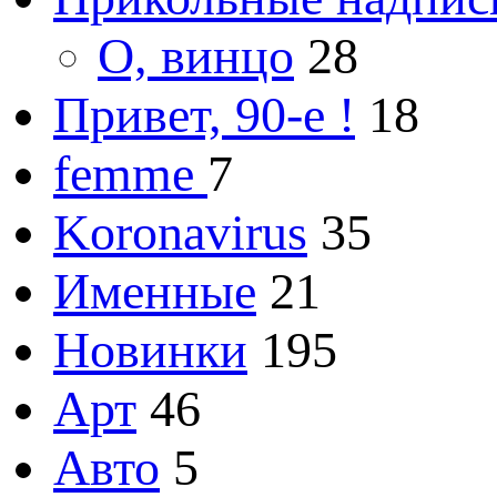
О, винцо
28
Привет, 90-е !
18
femme
7
Koronavirus
35
Именные
21
Новинки
195
Арт
46
Авто
5