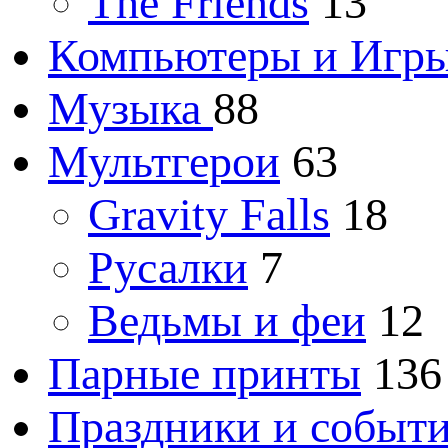
The Friends
13
Компьютеры и Игр
Музыка
88
Мультгерои
63
Gravity Falls
18
Русалки
7
Ведьмы и феи
12
Парные принты
136
Праздники и событ