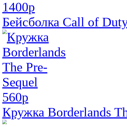
1400
p
Бейсболка Call of Dut
560
p
Кружка Borderlands Th