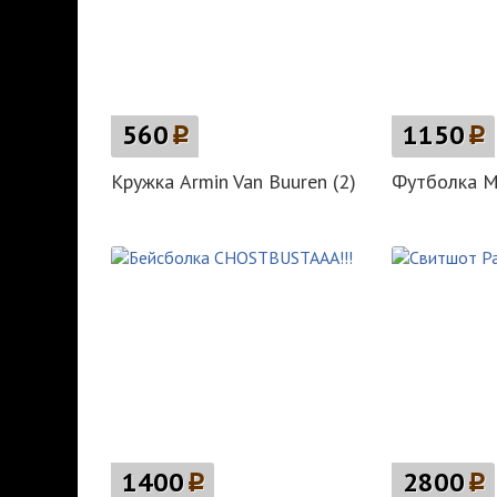
560
p
1150
p
Кружка Armin Van Buuren (2)
Футболка M
1400
p
2800
p