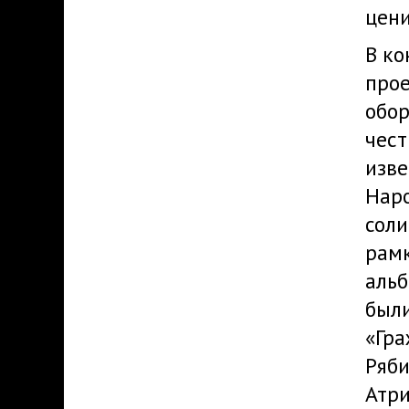
цени
В ко
про
обор
чест
изве
Наро
соли
рамк
альб
был
«Гра
Ряби
Атри