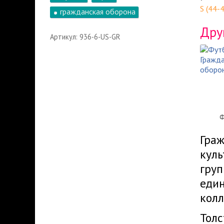
S (44-
гражданская оборона
Дру
Артикул: 936-6-US-GR
Ф
Граж
куль
груп
един
колл
Толс