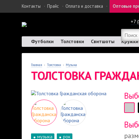
Контакты
·
Прайс
·
Оплата и доставка
·
Оптовые пр
+7 
Футболки
Толстовки
Свитшоты
Кружки
Главная
›
Толстовки
›
Музыка
ТОЛСТОВКА ГРАЖДА
Выб
Выб
разм
музыка
рок