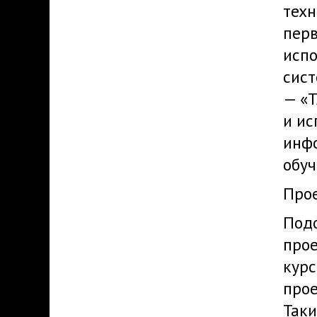
техн
перв
исп
сист
— «Т
и и
инф
обуч
Прое
Подо
прое
курс
прое
Таки