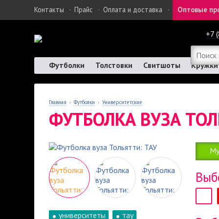
Контакты
·
Прайс
·
Оплата и доставка
·
Оптовые пр
+7 
Футболки
Толстовки
Свитшоты
Кружки
Главная
›
Футболки
›
Университетские
ФУТБОЛКА ВУЗА ТОЛ
Му
Выб
университеты
тау