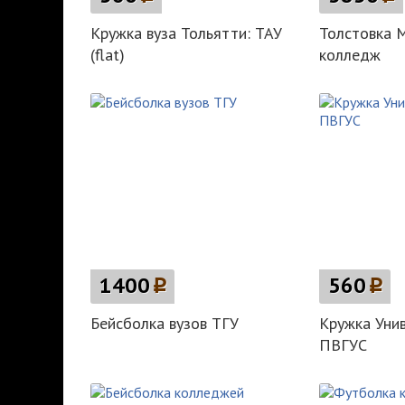
Кружка вуза Тольятти: ТАУ
Толстовка 
(flat)
колледж
1400
p
560
p
Бейсболка вузов ТГУ
Кружка Уни
ПВГУС