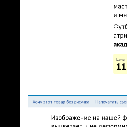
маст
и мн
Футб
атри
ака
Цена
11
Хочу этот товар без рисунка
·
Напечатать сво
Изображение на нашей фу
выцветает и не деформир