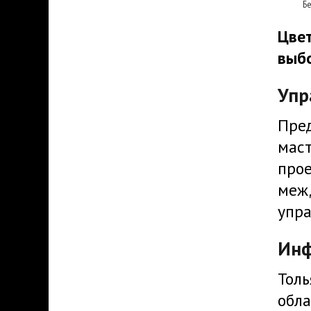
Б
Цве
выб
Упр
Пред
маст
прое
меж
упра
Инф
Толь
обла