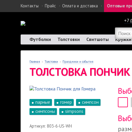
Контакты
·
Прайс
·
Оплата и доставка
·
Оптовые пр
+7 
Футболки
Толстовки
Свитшоты
Кружки
Главная
›
Толстовки
›
Праздники и события
ТОЛСТОВКА ПОНЧИК
Выб
парные
гомер
симпсон
симпсоны
simpsons
Выб
Артикул: 803-6-US-WH
разм