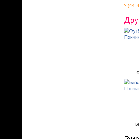
S (44-
Дру
Ф
Б
Гоме