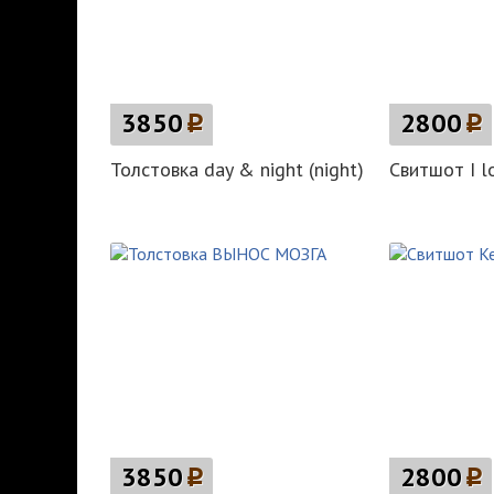
3850
p
2800
p
Толстовка day & night (night)
Свитшот I l
3850
p
2800
p