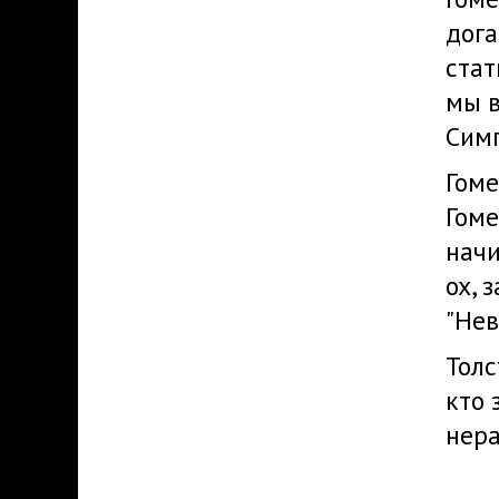
дога
стат
мы 
Симп
Гоме
Гоме
начи
ох, 
"Нев
Толс
кто 
нер