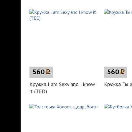
560
p
560
p
Кружка I am Sexy and I know
Кружка Ты и
it (TED)