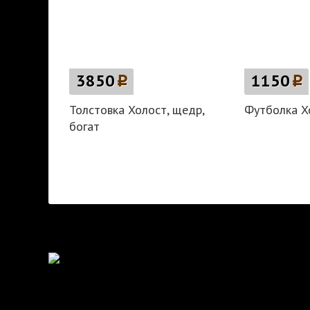
3850
p
1150
p
Толстовка Холост, щедр,
Футболка Хо
богат