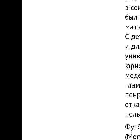
в се
был 
мать
С де
и дл
унив
юри
моде
глам
понр
отка
поль
Футб
(Mon