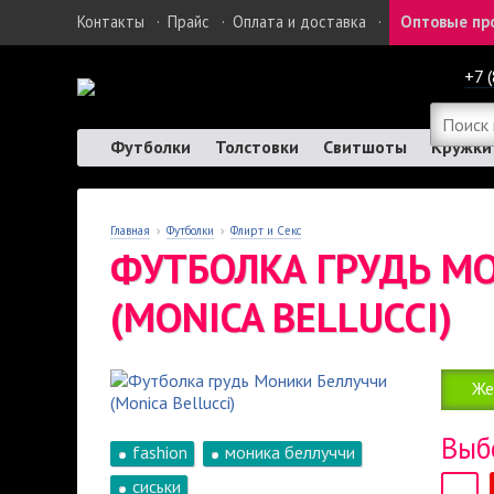
Контакты
·
Прайс
·
Оплата и доставка
·
Оптовые пр
+7 
Футболки
Толстовки
Свитшоты
Кружки
Главная
›
Футболки
›
Флирт и Секс
ФУТБОЛКА ГРУДЬ М
(MONICA BELLUCCI)
Же
Выб
fashion
моника беллуччи
сиськи