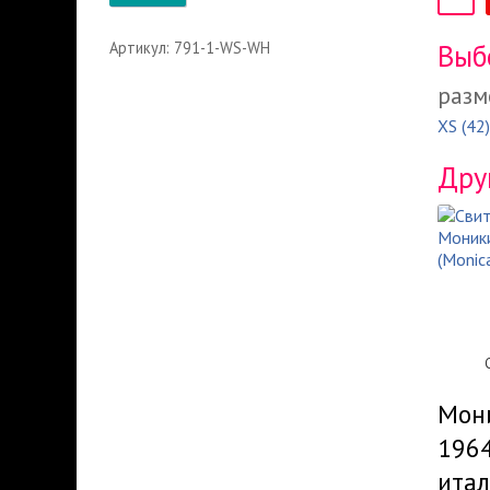
Артикул: 791-1-WS-WH
Выб
разм
XS (42)
Дру
Мони
1964
итал