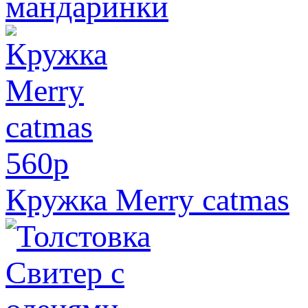
мандаринки
560
p
Кружка Merry catmas