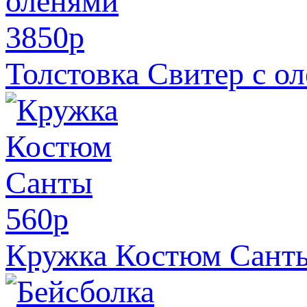
3850
p
Толстовка Свитер с о
560
p
Кружка Костюм Сант