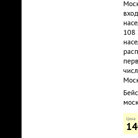
Моск
вход
насе
108 
насе
расп
перв
числ
Моск
Бейс
моск
Цена
14