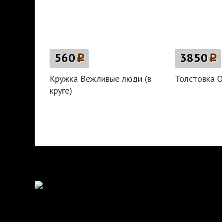
560
p
3850
p
Кружка Вежливые люди (в
Толстовка О
круге)