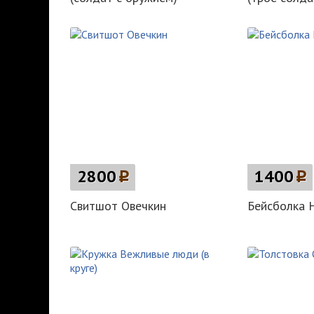
2800
p
1400
p
Свитшот Овечкин
Бейсболка 