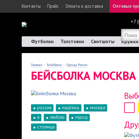
Контакты
·
Прайс
·
Оплата и доставка
·
Оптовые пр
+7 
Футболки
Толстовки
Свитшоты
Кружки
Главная
›
Бейсболки
›
Города России
БЕЙСБОЛКА МОСКВА
Выб
россия
надпись
москва
я
люблю
город
Дру
столица