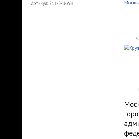
Артикул: 711-5-U-WH
Ф
Моск
горо
адм
феде