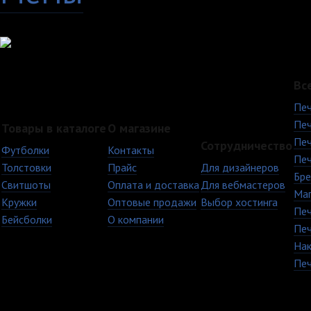
Вс
Печ
Печ
Товары в каталоге
О магазине
Печ
Сотрудничество
Футболки
Контакты
Печ
Толстовки
Прайс
Для дизайнеров
Бре
Свитшоты
Оплата и доставка
Для вебмастеров
Ма
Кружки
Оптовые продажи
Выбор хостинга
Печ
Бейсболки
О компании
Печ
Нак
Печ
+7 (8482) 63-17-53