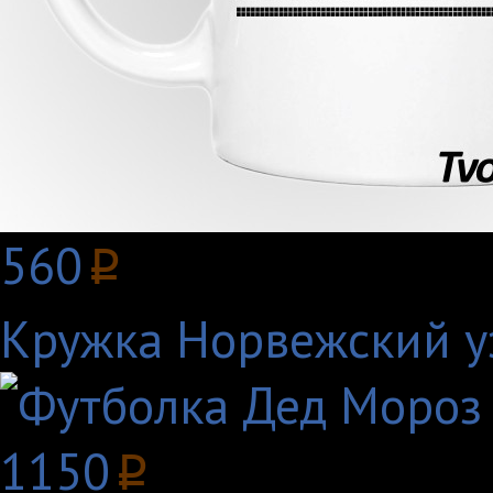
560
p
Кружка Норвежский у
1150
p