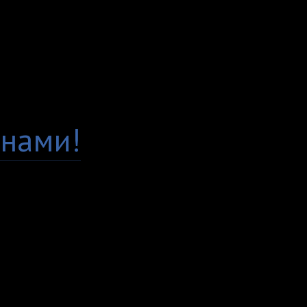
Заказывая у нас, вы м
Гарантия качества
Есть вопросы по това
нами!
Доставка по всей Рос
Самовывоз, курьер ил
любым удобным вам с