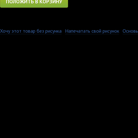
ПОЛОЖИТЬ В КОРЗИНУ
Хочу этот товар без рисунка
·
Напечатать свой рисунок
·
Основы
Изображение на нашей
выцветает и не дефор
стирок в стиральной
воротник с добавлен
сохранять первоначал
укороченными рукавам