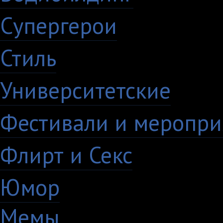
Супергерои
16
Стиль
59
Университетские
15
Фестивали и меропри
Флирт и Секс
24
Юмор
60
Мемы
28