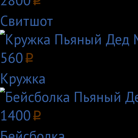
2800
p
Свитшот
560
p
Кружка
1400
p
Бейсболка