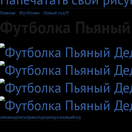
Главная
›
Футболки
›
Новый год!!!
Футболка Пьяный
зима
надпись
прикол
дед
мороз
новый
год
Артикул: 710-1-MS-W