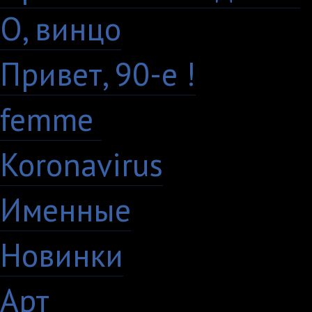
О, винцо
28
Привет, 90-е !
18
femme
7
Koronavirus
35
Именные
21
Новинки
195
Арт
46