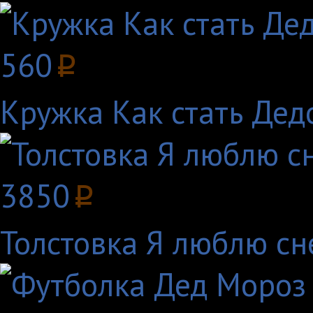
560
p
Кружка Как стать Де
3850
p
Толстовка Я люблю сн