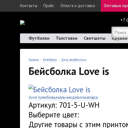
Контакты
·
Прайс
·
Оплата и доставка
·
Оптовые пр
+7 
Футболки
Толстовки
Свитшоты
Кружки
Главная
›
Бейсболки
›
День влюбленных
Бейсболка Love is
love is
любовь
мальчик
девочка
пара
Артикул: 701-5-U-WH
Выберите цвет:
Другие товары с этим принто