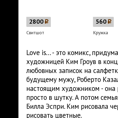
2800
p
560
p
Свитшот
Кружка
Love is... - это комикс, прид
художницей Ким Гроув в конце
любовных записок на салфетк
будущему мужу, Роберто Казал
настоящим художником - она р
просто в шутку. А потом семь
Билла Эспри. Ким рисовала че
рисовать цветные.