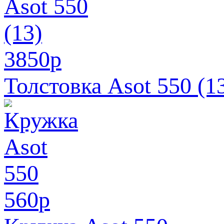
3850
p
Толстовка Asot 550 (1
560
p