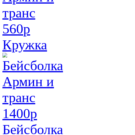
560
p
Кружка
1400
p
Бейсболка