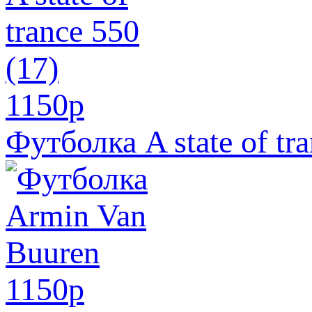
1150
p
Футболка A state of tra
1150
p