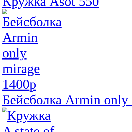
Кружка Asot 550
1400
p
Бейсболка Armin only