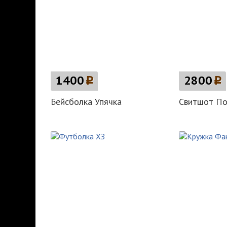
1400
p
2800
p
Бейсболка Упячка
Свитшот По