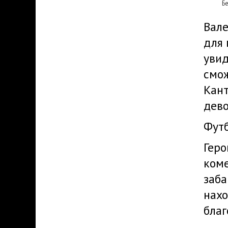
Б
Вале
для 
увид
смож
Кант
дево
Футб
Геро
ком
заба
нахо
благ