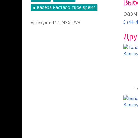
Выб
валера настало твое время
разм
S (44-
Артикул: 647-1-MXXL-WH
Дру
Т