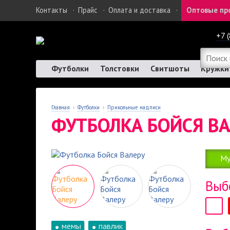
Контакты
·
Прайс
·
Оплата и доставка
·
Оптовые пр
+7 
Футболки
Толстовки
Свитшоты
Кружки
Главная
›
Футболки
›
Прикольные надписи
ФУТБОЛКА БОЙСЯ ВА
Му
Выб
мемы
павлик