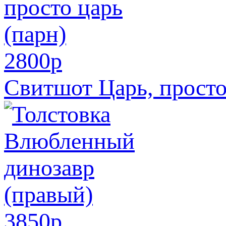
2800
p
Свитшот Царь, просто
3850
p