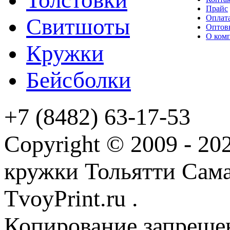
Прайс
Оплата
Свитшоты
Оптов
О ком
Кружки
Бейсболки
+7 (8482) 63-17-53
Copyright © 2009 - 2
кружки Тольятти Самар
TvoyPrint.ru .
Копирование запреще