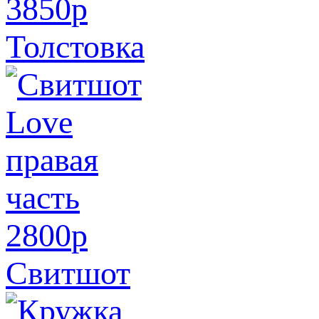
3850
p
Толстовка
2800
p
Свитшот