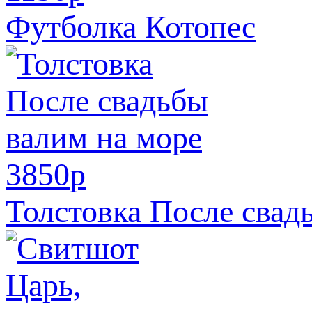
Футболка Котопес
3850
p
Толстовка После свад