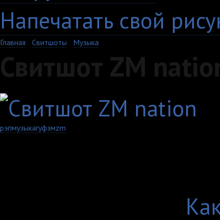
Напечатать свой рису
Главная
›
Свитшоты
›
Музыка
Свитшот ZM natio
рэп
музыка
гуф
зм
zm
Артикул: 573-4-US-W
Выберите цвет:
Выберите размер:
Как