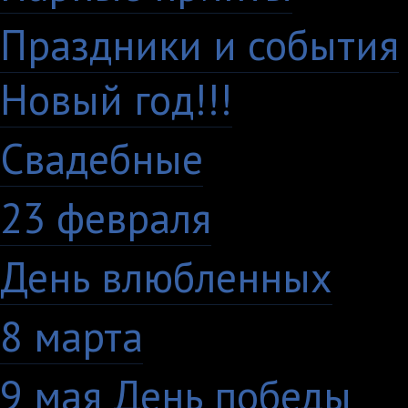
Праздники и события
Новый год!!!
28
Свадебные
29
23 февраля
7
День влюбленных
10
8 марта
33
9 мая День победы
4