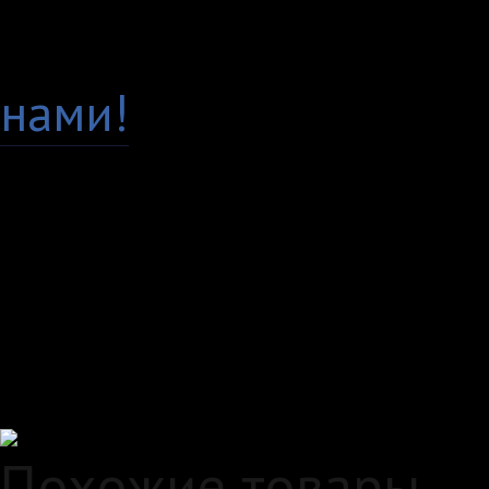
Есть вопросы по това
нами!
Доставка по всей Рос
Самовывоз, курьер ил
любым удобным вам с
Удобные способы опл
Похожие товары