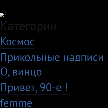
Загружаем данные...
Категории
Космос
10
Прикольные надписи
О, винцо
28
Привет, 90-е !
18
femme
7