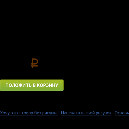
Для ценителей русског
Свитшот ZM nation!
Цена
2800
p
ПОЛОЖИТЬ В КОРЗИНУ
Хочу этот товар без рисунка
·
Напечатать свой рисунок
·
Основы
Гарантия качества