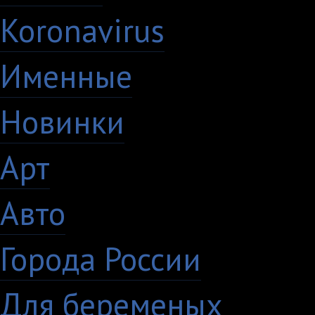
Koronavirus
35
Именные
21
Новинки
195
Арт
46
Авто
5
Города России
18
Для беременых
16