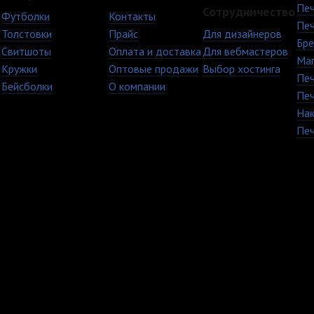
Печ
Сотрудничество
Футболки
Контакты
Печ
Толстовки
Прайс
Для дизайнеров
Бре
Свитшоты
Оплата и доставка
Для вебмастеров
Ма
Кружки
Оптовые продажи
Выбор хостинга
Печ
Бейсболки
О компании
Печ
Нак
Печ
+7 (8482) 63-17-53
Copyright © 2009 - 20
кружки Тольятти Самар
TvoyPrint.ru .