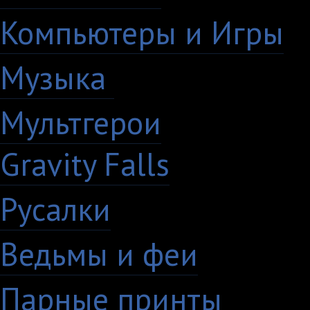
Компьютеры и Игры
7
Музыка
88
Мультгерои
63
Gravity Falls
18
Русалки
7
Ведьмы и феи
12
Парные принты
136