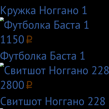
Кружка Ноггано 1
1150
p
Футболка Баста 1
2800
p
Свитшот Ноггано 228