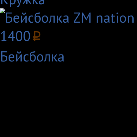
1400
p
Бейсболка
В настоящее время в 
высокой долей увере
персонажей:
сам Алексей Guf Долм