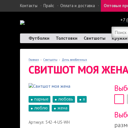
Контакты
·
Прайс
·
Оплата и доставка
·
Оптовые пр
+7 
Футболки
Толстовки
Свитшоты
Кружки
Главная
›
Свитшоты
›
День влюбленных
СВИТШОТ МОЯ ЖЕН
Выб
парные
любовь
я
люблю
жена
Выб
Артикул: 542-4-US-WH
разм