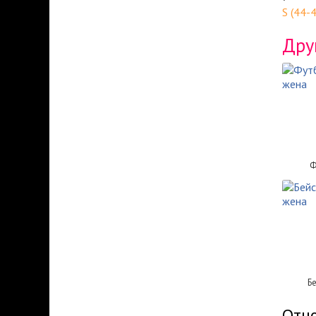
S (44-
Дру
Ф
Б
Отно