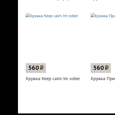
560
p
560
p
Кружка Keep calm Im sober
Кружка При