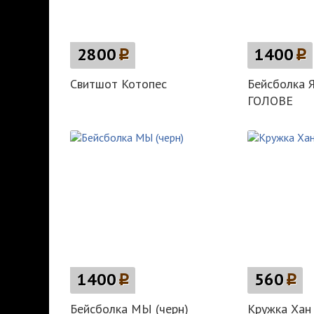
2800
p
1400
p
Свитшот Котопес
Бейсболка 
ГОЛОВЕ
1400
p
560
p
Бейсболка МЫ (черн)
Кружка Хан