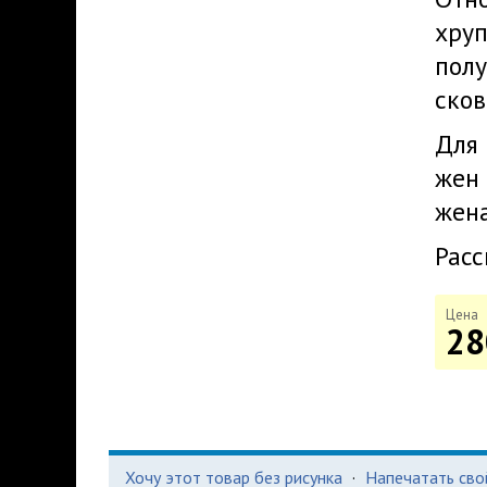
хруп
полу
сков
Для 
жен 
жен
Расс
Цена
28
Хочу этот товар без рисунка
·
Напечатать сво