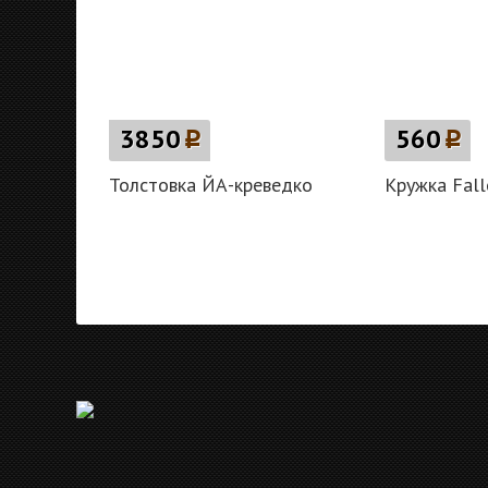
3850
p
560
p
Толстовка ЙА-креведко
Кружка Fall