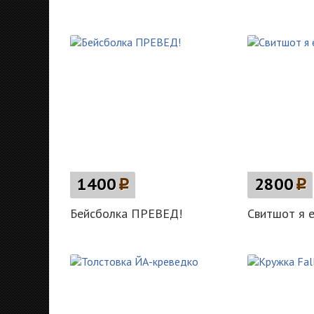
1400
p
2800
p
Бейсболка ПРЕВЕД!
Свитшот я е