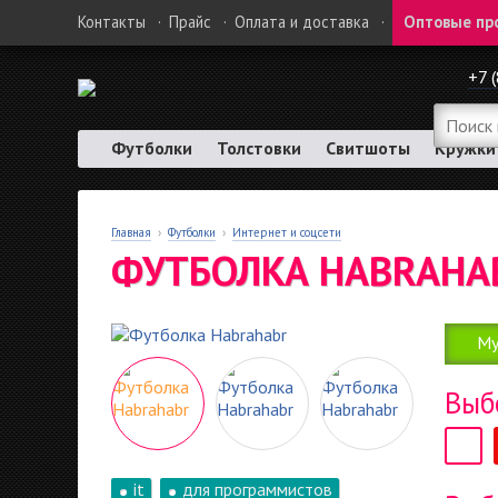
Контакты
·
Прайс
·
Оплата и доставка
·
Оптовые пр
+7 
Футболки
Толстовки
Свитшоты
Кружки
Главная
›
Футболки
›
Интернет и соцсети
ФУТБОЛКА HABRAHA
Му
Выб
it
для программистов