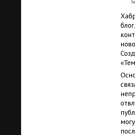
Б
Хабр
блог
конт
ново
Созд
«Тем
Осно
связ
неп
отвл
публ
могу
посл