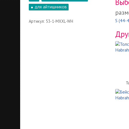
Выб
для айтишников
разм
S (44-
Артикул: 53-1-MXXL-WH
Дру
Т