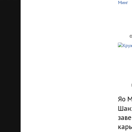
Ф
Яо М
Шанх
зав
карь