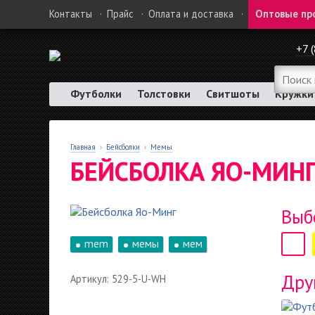
Контакты
·
Прайс
·
Оплата и доставка
·
Оптовые пр
+7 
Футболки
Толстовки
Свитшоты
Кружки
Главная
›
Бейсболки
›
Мемы
БЕЙСБОЛКА ЯО-МИН
Выб
mem
мемы
мем
Дру
Артикул: 529-5-U-WH