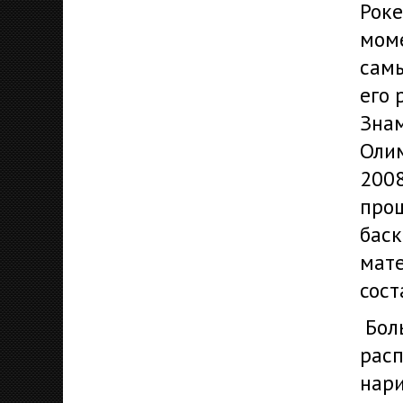
Роке
моме
самы
его 
Знам
Оли
2008
про
баск
мате
сост
Боль
расп
нари