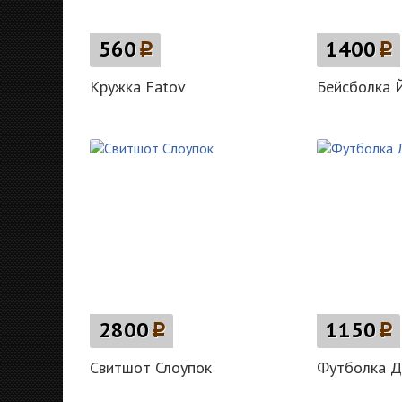
560
p
1400
p
Кружка Fatov
Бейсболка 
2800
p
1150
p
Свитшот Слоупок
Футболка Д