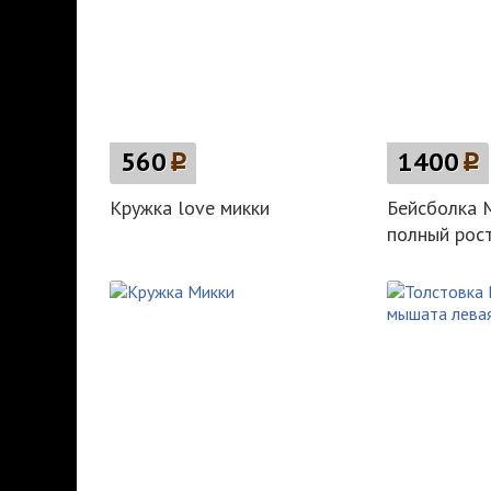
560
p
1400
p
Кружка love микки
Бейсболка 
полный рос