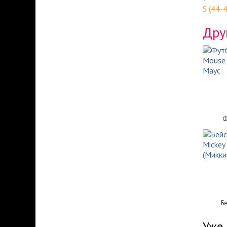
S (44-
Дру
Ф
Б
Уже 