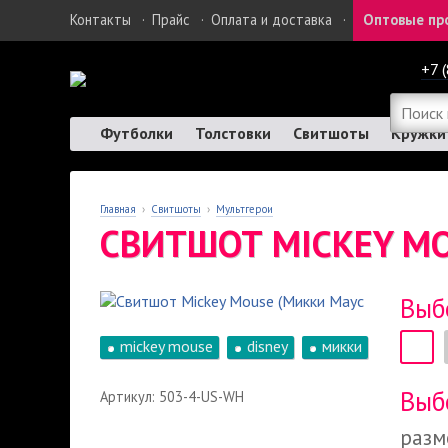
Контакты
·
Прайс
·
Оплата и доставка
·
Оптовые пр
+7 
Футболки
Толстовки
Свитшоты
Кружки
Главная
›
Свитшоты
›
Мультгерои
СВИТШОТ MICKEY M
Выб
mickey mouse
disney
микки
Выб
Артикул: 503-4-US-WH
разм