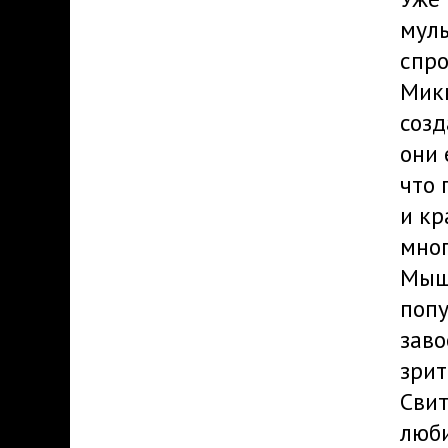
муль
спро
Микк
созд
они 
что 
и кр
мног
Мыш
попу
заво
зрит
Свит
люб