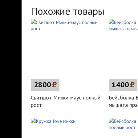
Похожие товары
2800
p
1400
p
Свитшот Микки-маус полный
Бейсболка 
рост
мышата пра