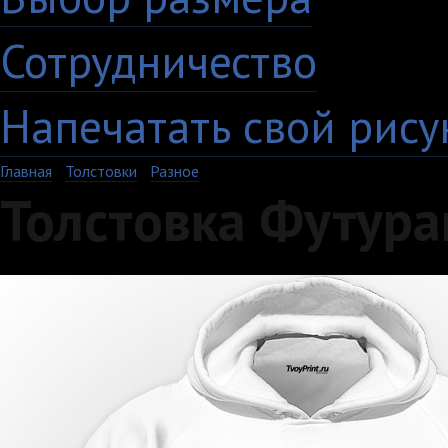
Сотрудничество
Напечатать свой рису
Главная
›
Толстовки
›
Разное
Толстовка Футура