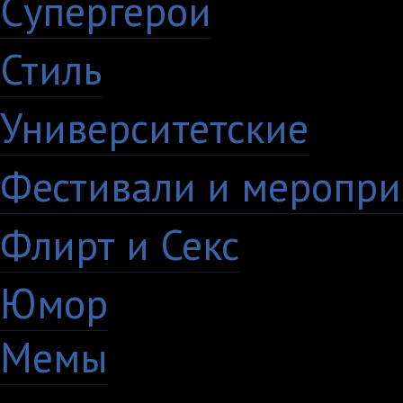
Супергерои
16
Стиль
59
Университетские
15
Фестивали и меропри
Флирт и Секс
24
Юмор
60
Мемы
28