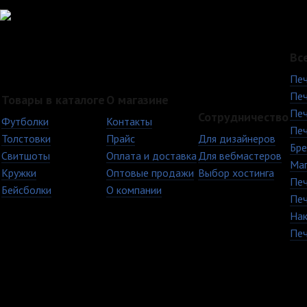
Вс
Печ
Печ
Товары в каталоге
О магазине
Печ
Сотрудничество
Футболки
Контакты
Печ
Толстовки
Прайс
Для дизайнеров
Бре
Свитшоты
Оплата и доставка
Для вебмастеров
Ма
Кружки
Оптовые продажи
Выбор хостинга
Печ
Бейсболки
О компании
Печ
Нак
Печ
+7 (8482) 63-17-53
Copyright © 2009 - 20