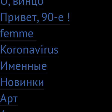
О, винцо
28
Привет, 90-е !
18
femme
7
Koronavirus
35
Именные
21
Новинки
195
Арт
46