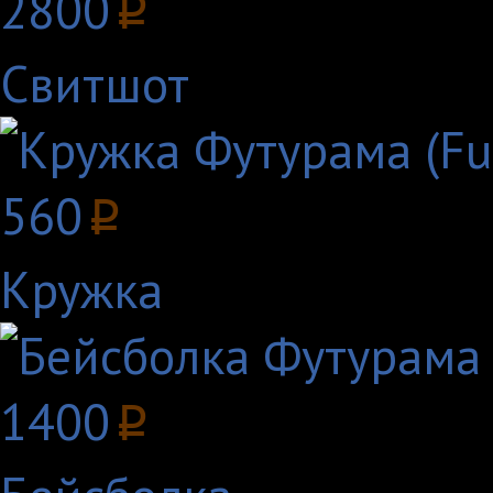
2800
p
Свитшот
560
p
Кружка
1400
p