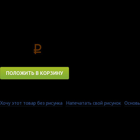
Lost Adventure») к иг
Цена
3850
p
ПОЛОЖИТЬ В КОРЗИНУ
Хочу этот товар без рисунка
·
Напечатать свой рисунок
·
Основы
Все наши толстовки и
плотностью 330 гр. С