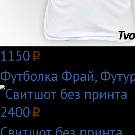
1150
p
Футболка Фрай, Футу
2400
p
Свитшот без принта