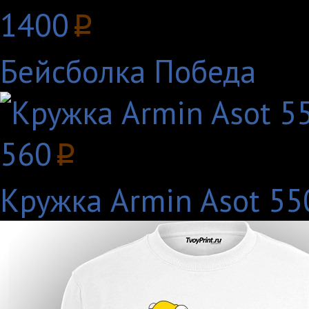
1400
p
Бейсболка Победа
560
p
Кружка Armin Asot 550