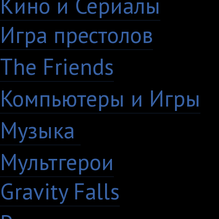
Кино и Сериалы
33
Игра престолов
26
The Friends
13
Компьютеры и Игры
7
Музыка
88
Мультгерои
63
Gravity Falls
18