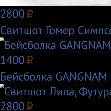
2800
p
Свитшот Гомер Симпс
1400
p
Бейсболка GANGNAM 
2800
p