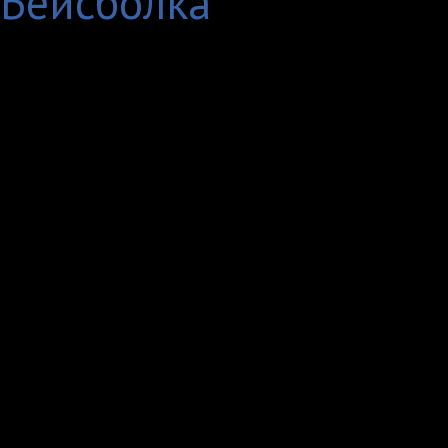
Бейсболка
В России показ шёл п
«Футурамы» была пока
года по настоящее вр
Всех персонажей в ру
Быстров и Ирина Сави
Людмила Гнилова). В 
Коврижных.