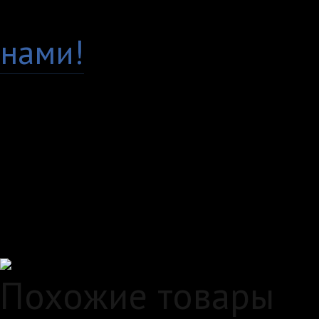
Есть вопросы по това
нами!
Доставка по всей Рос
Самовывоз, курьер ил
любым удобным вам с
Удобные способы опл
Похожие товары