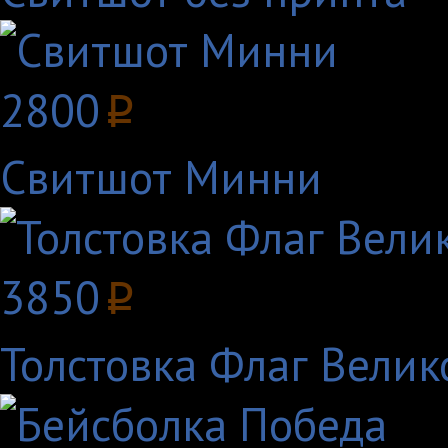
2800
p
Свитшот Минни
3850
p
Толстовка Флаг Вели