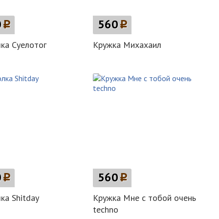
0
p
560
p
ка Суелотог
Кружка Михахаил
0
p
560
p
ка Shitday
Кружка Мне с тобой очень
techno