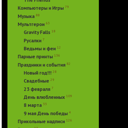
79
Компьютеры и Игры
88
Музыка
63
Мультгерои
18
Gravity Falls
7
Русалки
12
Ведьмы и феи
136
Парные принты
82
Праздники и события
28
Новый год!!!
29
Свадебные
7
23 февраля
109
День влюбленных
33
8 марта
4
9 мая День победы
126
Прикольные надписи