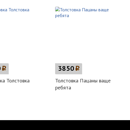
0
p
3850
p
ка Толстовка
Толстовка Пацаны ваще
ребята