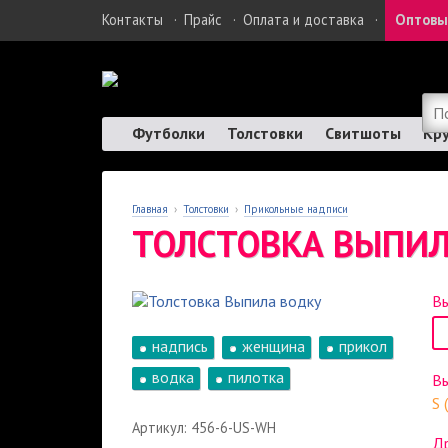
Контакты
·
Прайс
·
Оплата и доставка
·
Оптовы
Футболки
Толстовки
Свитшоты
Кр
Главная
›
Толстовки
›
Прикольные надписи
ТОЛСТОВКА ВЫПИЛ
Вы
надпись
женщина
прикол
водка
пилотка
В
S 
Артикул: 456-6-US-WH
Др