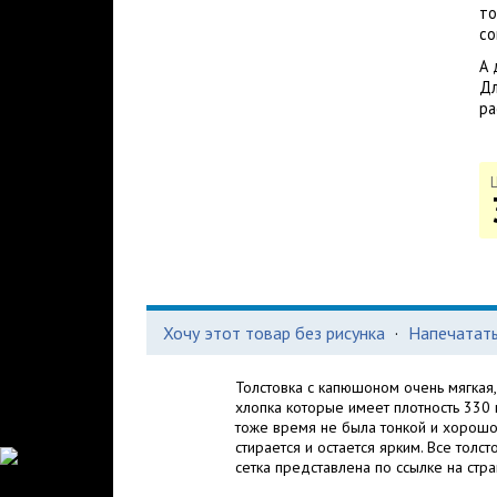
то
со
А 
Дл
ра
Хочу этот товар без рисунка
·
Напечатать
Толстовка с капюшоном очень мягкая
хлопка которые имеет плотность 330 г
тоже время не была тонкой и хорошо 
стирается и остается ярким. Все тол
сетка представлена по ссылке на стра