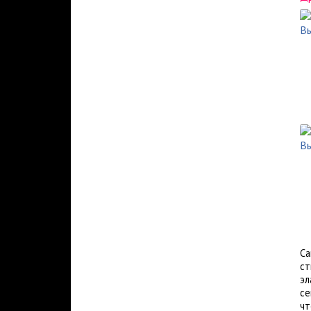
Са
ст
эл
се
чт