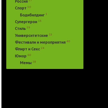
27
Россия
50
Спорт
1
Бодибилдинг
16
Супергерои
59
Стиль
15
Университетские
40
Фестивали и мероприятия
24
Флирт и Секс
60
Юмор
28
Мемы