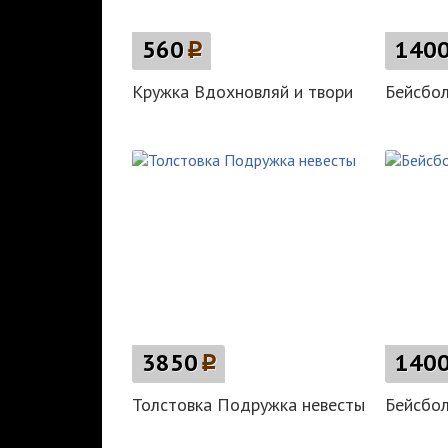
560
p
140
Кружка Вдохновляй и твори
Бейсбол
3850
p
140
Толстовка Подружка невесты
Бейсбол