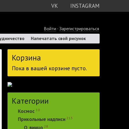
VK
INSTAGRAM
Войти
·
Зарегистрироваться
удничество
Напечатать свой рисунок
Корзина
Пока в вашей корзине пусто.
Категории
10
Космос
213
Прикольные надписи
28
О, винцо