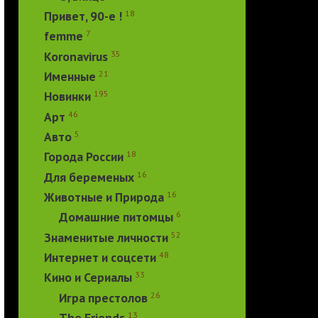
18
Привет, 90-е !
7
femme
35
Koronavirus
21
Именные
195
Новинки
46
Арт
5
Авто
18
Города России
16
Для беременых
16
Животные и Природа
6
Домашние питомцы
52
Знаменитые личности
48
Интернет и соцсети
33
Кино и Сериалы
26
Игра престолов
13
The Friends