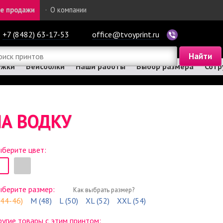
е продажи
·
О компании
+7 (8482) 63-17-53
office@tvoyprint.ru
ужки
Бейсболки
Наши работы
Выбор размера
Сотр
А ВОДКУ
берите цвет:
ыберите размер:
Как выбрать размер?
(44-46)
M (48)
L (50)
XL (52)
XXL (54)
угие товары с этим принтом: