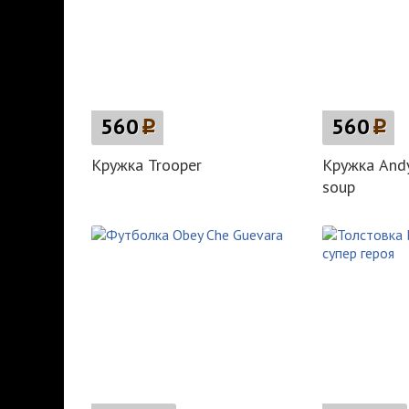
560
p
560
p
Кружка Trooper
Кружка Andy
soup