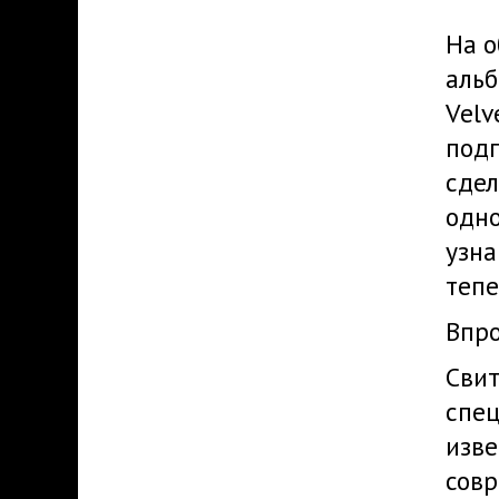
На о
альб
Velv
подг
сдел
одно
узна
тепе
Впро
Свит
спец
изве
совр