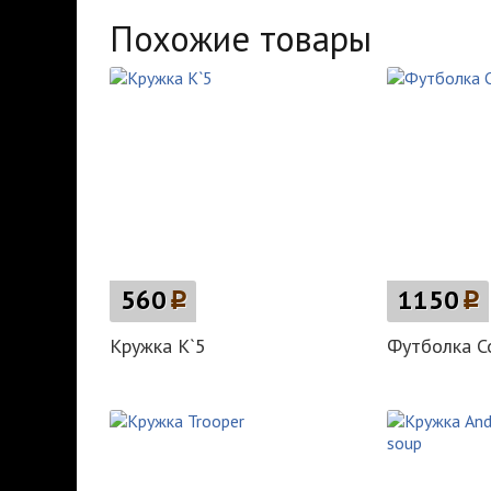
Похожие товары
560
p
1150
p
Кружка K`5
Футболка C