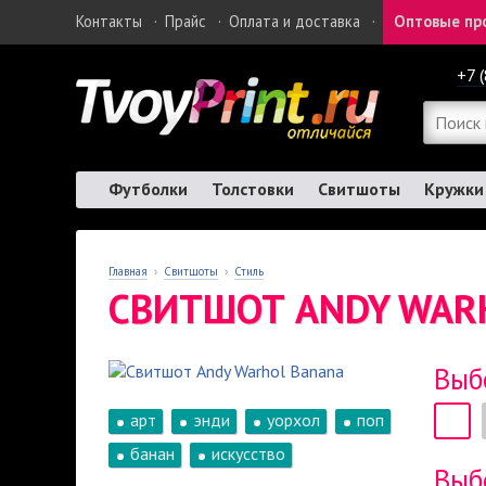
Контакты
·
Прайс
·
Оплата и доставка
·
Оптовые пр
+7 
Футболки
Толстовки
Свитшоты
Кружки
Главная
›
Свитшоты
›
Стиль
СВИТШОТ ANDY WAR
Выб
арт
энди
уорхол
поп
банан
искусство
Выб