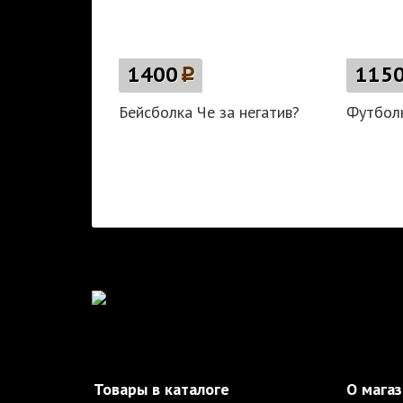
1400
p
115
Бейсболка Че за негатив?
Футболк
Товары в каталоге
О мага