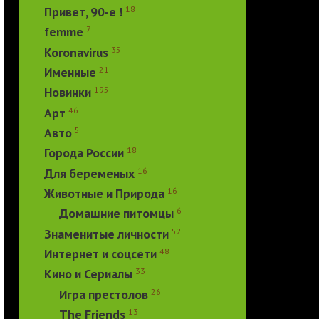
18
Привет, 90-е !
7
femme
35
Koronavirus
21
Именные
195
Новинки
46
Арт
5
Авто
18
Города России
16
Для беременых
16
Животные и Природа
6
Домашние питомцы
52
Знаменитые личности
48
Интернет и соцсети
33
Кино и Сериалы
26
Игра престолов
13
The Friends