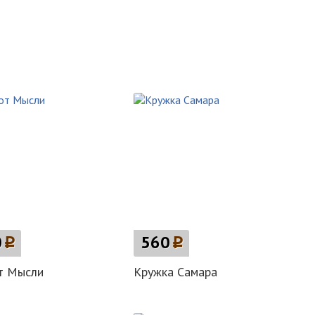
0
p
560
p
т Мысли
Кружка Самара