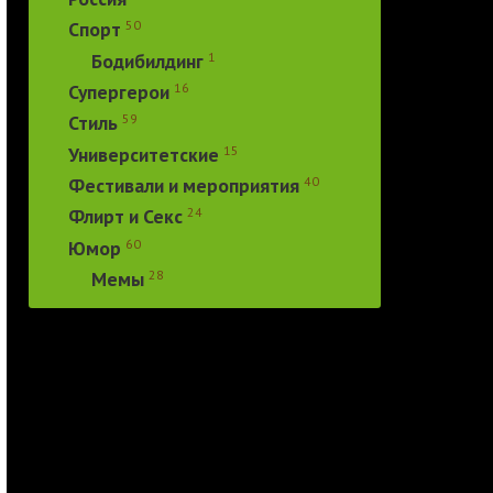
50
Спорт
1
Бодибилдинг
16
Супергерои
59
Стиль
15
Университетские
40
Фестивали и мероприятия
24
Флирт и Секс
60
Юмор
28
Мемы