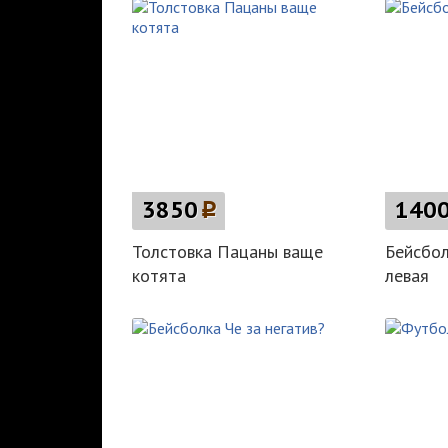
3850
p
140
Толстовка Пацаны ваще
Бейсбол
котята
левая