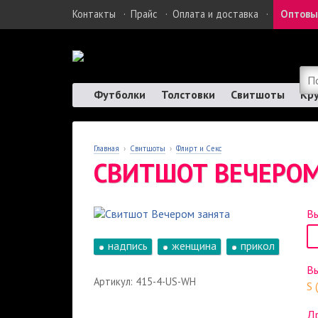
Контакты
·
Прайс
·
Оплата и доставка
·
Оптовы
Футболки
Толстовки
Свитшоты
Кр
Главная
›
Свитшоты
›
Флирт и Секс
СВИТШОТ ВЕЧЕРОМ
Вы
надпись
женщина
прикол
В
Артикул: 415-4-US-WH
S 
Др