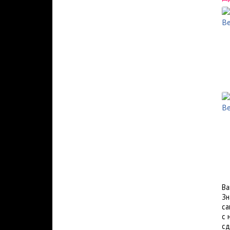
Ва
Зн
са
с 
сд