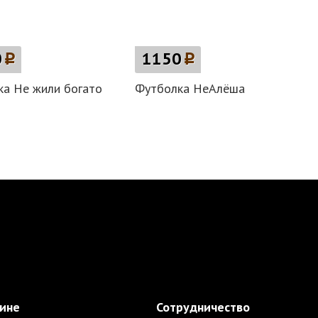
0
p
1150
p
а Не жили богато
Футболка НеАлёша
зине
Сотрудничество