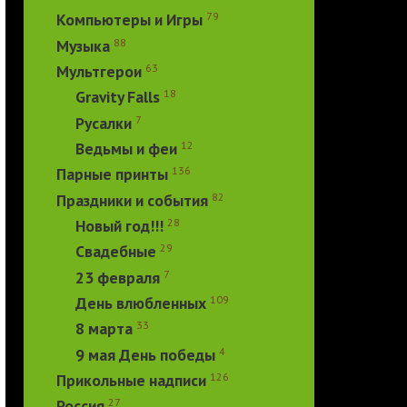
79
Компьютеры и Игры
88
Музыка
63
Мультгерои
18
Gravity Falls
7
Русалки
12
Ведьмы и феи
136
Парные принты
82
Праздники и события
28
Новый год!!!
29
Свадебные
7
23 февраля
109
День влюбленных
33
8 марта
4
9 мая День победы
126
Прикольные надписи
27
Россия