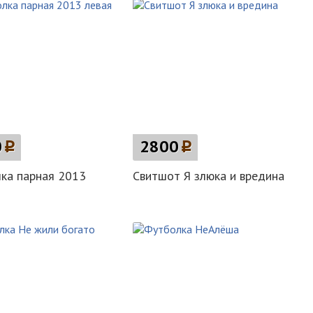
0
p
2800
p
ка парная 2013
Свитшот Я злюка и вредина