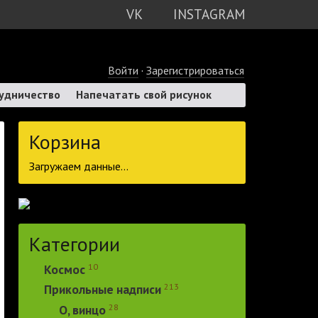
VK
INSTAGRAM
Войти
·
Зарегистрироваться
удничество
Напечатать свой рисунок
Корзина
Загружаем данные...
Категории
10
Космос
213
Прикольные надписи
28
О, винцо