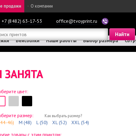
е продажи
·
О компании
+7 (8482) 63-17-53
office@tvoyprint.ru
ужки
Бейсболки
Наши работы
Выбор размера
Сотр
 ЗАНЯТА
берите цвет:
ыберите размер:
Как выбрать размер?
(44-46)
M (48)
L (50)
XL (52)
XXL (54)
угие товары с этим принтом: