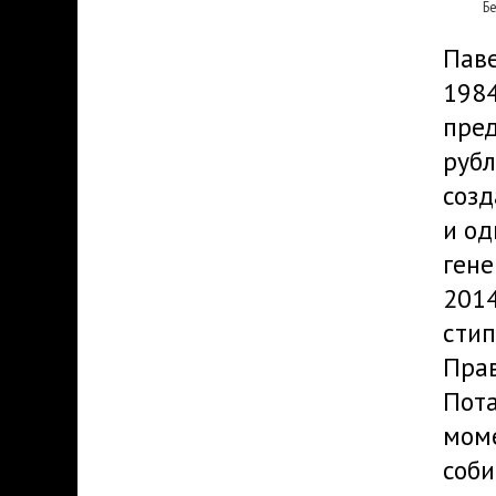
Б
Паве
1984
пред
рубл
созд
и о
гене
2014
сти
Прав
Пота
моме
соби