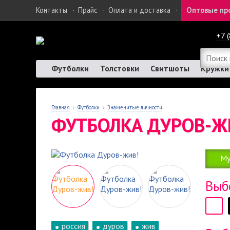
Контакты
·
Прайс
·
Оплата и доставка
·
Оптовые пр
+7 
Футболки
Толстовки
Свитшоты
Кружки
Главная
›
Футболки
›
Знаменитые личности
ФУТБОЛКА ДУРОВ-Ж
Му
Выб
россия
дуров
жив