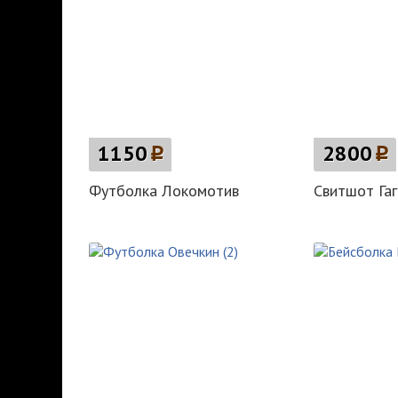
1150
p
2800
p
Футболка Локомотив
Свитшот Гаг