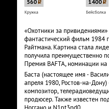
560
p
1400
p
Кружка
Бейсболка
«Охотники за привидениями» (а
фантастический фильм 1984 г
Райтмана. Картина стала лид
получила преимущественно п
Премия BAFTA, номинации на 
Баста (настоящее имя - Васил
апреля 1980, Ростов-на-Дону) 
композитор, телерадиоведущий
продюсер. Также известен по
Ноггано и N1nt3nd0.