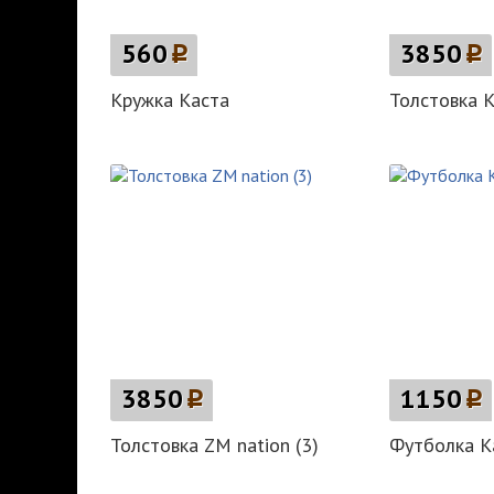
560
p
3850
p
Кружка Каста
Толстовка К
3850
p
1150
p
Толстовка ZM nation (3)
Футболка К