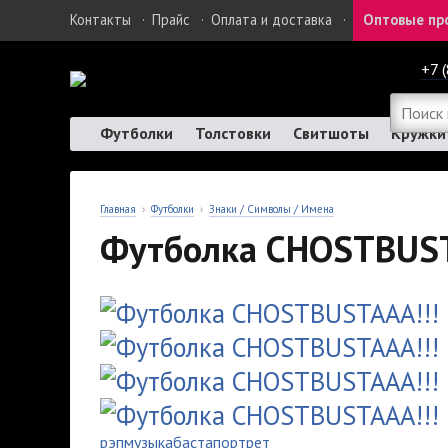
Контакты
·
Прайс
·
Оплата и доставка
·
Оптовые пр
+7 
Футболки
Толстовки
Свитшоты
Кружки
Главная
›
Футболки
›
Знаки / Символы / Имена
Футболка CHOSTBUST
рэп
музыка
баста
портрет