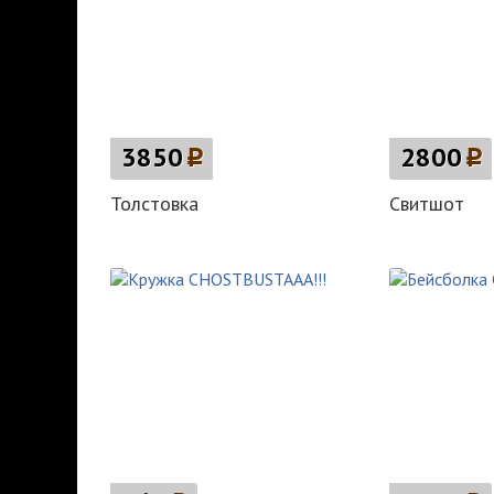
3850
p
2800
p
Толстовка
Свитшот