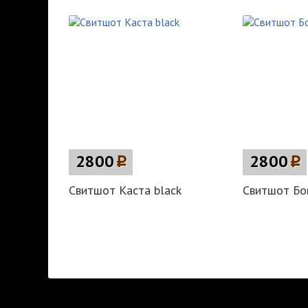
2800
p
2800
p
Свитшот Каста black
Свитшот Бой