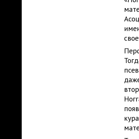
мате
Асоц
имен
свое
Перс
Тогд
псев
даже
втор
Ногг
появ
кура
мате