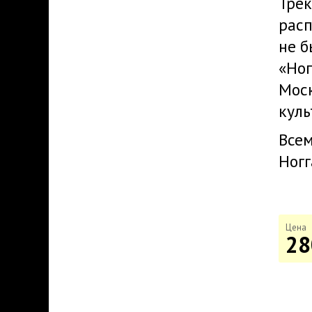
Трек
расп
не б
«Ног
Моск
куль
Всем
Ногг
Цена
28