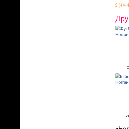
S (44-
Дру
Ф
Б
«Ног