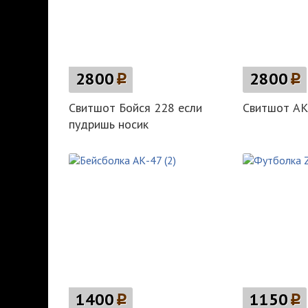
2800
p
2800
p
Свитшот Бойся 228 если
Свитшот АК
пудришь носик
1400
p
1150
p