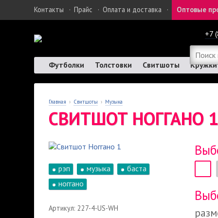
Контакты
·
Прайс
·
Оплата и доставка
·
Оптовые пр
+7 
Футболки
Толстовки
Свитшоты
Кружки
Главная
›
Свитшоты
›
Музыка
СВИТШОТ НОГГАНО 
Выб
рэп
музыка
баста
ноггано
Выб
Артикул: 227-4-US-WH
разм