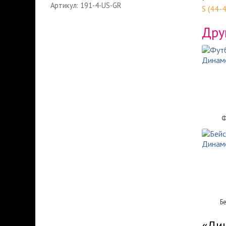
Артикул: 191-4-US-GR
S (44-
Дру
Ф
Б
«Дин