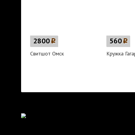
2800
p
560
p
Свитшот Омск
Кружка Гага