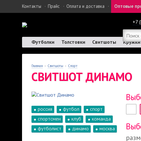
Контакты
·
Прайс
·
Оплата и доставка
·
Оптовые пр
+7 
Футболки
Толстовки
Свитшоты
Кружки
Главная
›
Свитшоты
›
Спорт
СВИТШОТ ДИНАМО
Выб
россия
футбол
спорт
спортсмен
клуб
команда
Выб
футболист
динамо
москва
разм