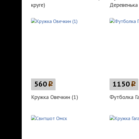
круге)
Деревенька
560
p
1150
p
Кружка Овечкин (1)
Футболка Га