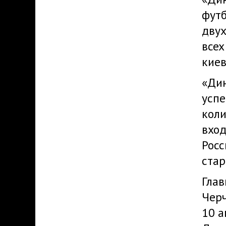
футб
двух
всех
киев
«Дин
успе
коли
вход
Росс
стар
Глав
Черч
10 а